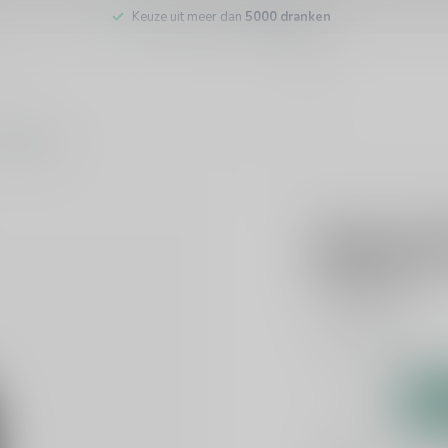
Keuze uit meer dan
5000 dranken
tenservice
ISLE OF WIGHT DIS
Mermaid 
€40,99
Incl. btw
Rum
Lees meer
.