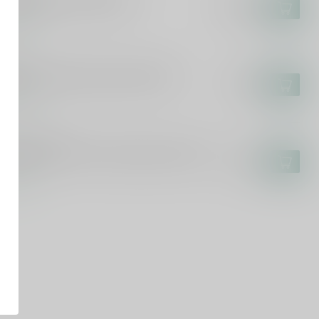
n Papa Baroko XXL 450cl
€309,99
voorraad
CARDI
ardi Carta Blanca Superior 300cl
€78,99
voorraad
YING DUTCHMAN
ing Dutchman 12 Years Single Cask 70cl
€43,99
voorraad