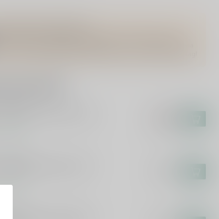
Vragen over dit product?
Of heb je hulp nodig bij het bestellen? Twijfel niet en neem
contact met ons op. Dit kan telefonisch via 071-2400285 of via
de e-mail op
info@drankenhandelleiden.nl
. We helpen je graag!
rde producten
URSQUARE
ursquare Convocation 70cl
€118,99
€101,99
voorraad
URSQUARE
ursquare Penultimus 70cl
€108,99
voorraad
N PAPA