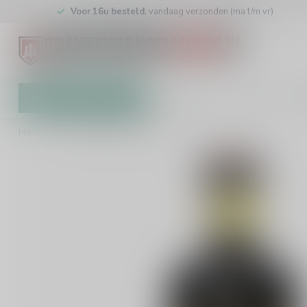
Voor 16u besteld
, vandaag verzonden (ma t/m vr)
Alle categorieën
Cadeaubon
Winkel
Klan
Home
/
Mermaid Spiced Rum 70cl