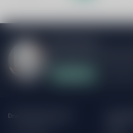
Meer informatie
Als je vragen hebt over onze producten of
klantenservicepagina. Hier vindt je onze b
veelgestelde vragen en verschillende mani
Klantenservice
Onze winke
Drankenhandel Leiden
Openings
Maandag:
Zeemanlaan 22B