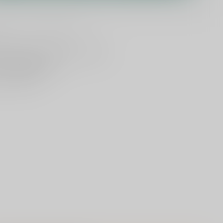
lijken
Deel dit product
ld
, vandaag verzonden (ma t/m vr)
dan
5000 dranken
n verzonden