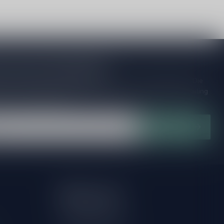
je op onze nieuwsbrief
ijd op de hoogte van speciale releases en mooie aanbiedingen. Die
et missen!? We versturen maximaal één keer per maand een mailing
n over onnodige spam!
Abonneer
Mijn account
Account informatie