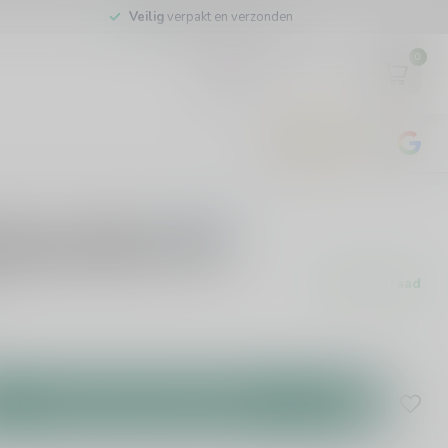
Veilig
verpakt en verzonden
0
EUR
4.8
/5
443
beoordelingen
0 beoordelingen
TILLERY
Spiced Rum 70cl
Op voorraad
Toevoegen aan winkelwagen