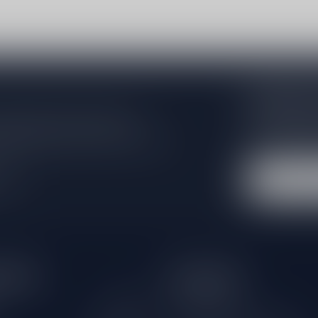
Abonneer 
Zo blijf je alt
 jouw aankoop, bezoek dan onze
wil je toch ni
edrijfsgegevens, antwoorden op
eren om contact met ons op te nemen.
dus geen zorge
l
tijden
Informatie
Gesloten
Klantenservice