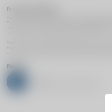
Productomschrijving
Mermaid Spiced Rum 38% is gemaakt van een zorgvuldig geselecte
Trinidad en de Dominicaanse Republiek, gedistilleerd in kolomket
Geïnspireerd door een lange geschiedenis van schipbreuken die C
werd deze unieke drank gecreëerd om erfgoed en folklore te eren
Geïnfuseerd op het Isle of Wight met geurige zeekraal, verse witt
zwart zout van onze vloedgolven. Zacht gekruid met lokaal heilig 
een vleugje zeelucht, delicate karameltonen en levendige fruitige 
Reviews
0
/
5
0
sterren op basis van
0
beoordelingen