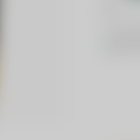
Toevoegen om te verge
Voor 16u beste
Keuze uit meer 
Veilig
verpakt e