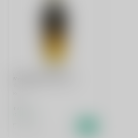
ISLE OF WIGHT DISTILLERY
Mermaid Spiced Rum 70cl
Rum
€40,99
Op voorraad
Vergelijk