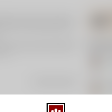
erde blend van suikerriet- en melasserum uit
els en gerijpt in eikenhouten bourbonwhiskyvaten.
aribische rum naar de eilandkusten brachten,
.
e kers en abrikoos, honing uit onze bijenkorven en
Gerelatee
gras, kassie en vanille. Zacht maar complex, met
kruiden.
FO
Fo
Op 
FO
Je beoordeling toevoegen
Fo
Op 
DO