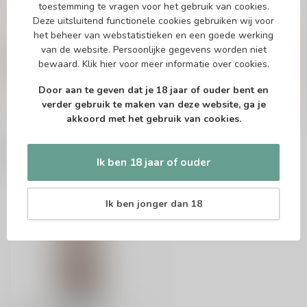
toestemming te vragen voor het gebruik van cookies.
Deze uitsluitend functionele cookies gebruiken wij voor
Vragen over dit product?
het beheer van webstatistieken en een goede werking
Of heb je hulp nodig bij het bestellen? Twijfel
van de website. Persoonlijke gegevens worden niet
niet en neem contact met ons op. Dit kan
bewaard.
Klik hier
voor meer informatie over cookies.
telefonisch via 071-2400285 of via de e-mail op
info@drankenhandelleiden.nl
. We helpen je
Door aan te geven dat je 18 jaar of ouder bent en
graag!
verder gebruik te maken van deze website, ga je
akkoord met het gebruik van cookies.
Recent bekeken
Ik ben 18 jaar of ouder
Ik ben jonger dan 18