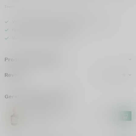
Toevoegen om te vergelijken
Deel dit product
Voor 16u besteld
, vandaag verzonden (ma t/m vr)
Keuze uit meer dan
5000 dranken
Veilig
verpakt en verzonden
Productomschrijving
Reviews
Gerelateerde producten
HENNESSY
Hennessy VS 150cl
€87,99
Op voorraad