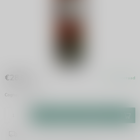
€28,99
Op voorraad
Incl. btw
Cognac
Lees meer
.
Toevoegen aan winkelwagen