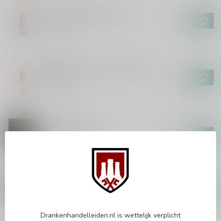
VIGIER-LATOUR
Vigier-Latour VSOP 70cl
€30,99
Op voorraad
FRAPIN
Frapin XO Chateau Fontpinot
70cl
€98,99
Op voorraad
HENNESSY
Hennessy XO 70cl
€199,99
Op voorraad
REMY MARTIN
Remy Martin XO 70cl
€152,99
Op voorraad
Drankenhandelleiden.nl is wettelijk verplicht