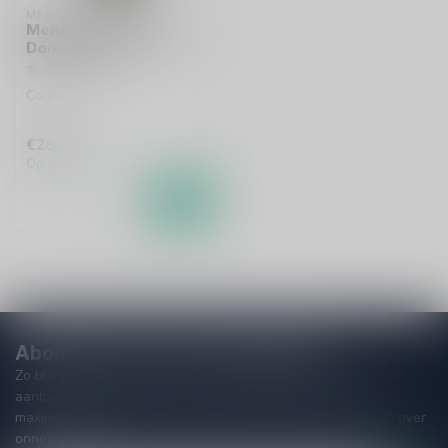
MENARD
Menard Selection Des
Domaines 70cl
Cognac
€28,99
Op voorraad
Abonneer je op onze nieuwsbrief
Zo blijf je altijd op de hoogte van speciale releases en mooie
aanbiedingen. Die wil je toch niet missen!? We versturen
maximaal één keer per maand een mailing dus geen zorgen over
onnodige spam!