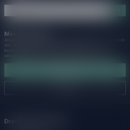
Meer informatie
Als je vragen hebt over onze producten of jouw aankoop, bezoek
dan onze klantenservicepagina. Hier vindt je onze
bedrijfsgegevens, antwoorden op veelgestelde vragen en
verschillende manieren om contact met ons op te nemen.
Klantenservice
Onze winkel
Drankenhandel Leiden