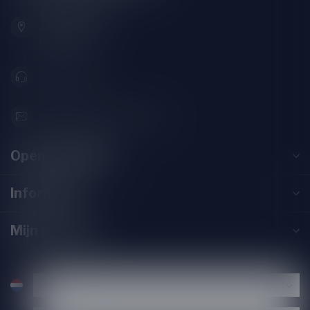
Zeemanlaan 22B
2313SZ Leiden
Nederland
071-2400285
info@drankenhandelleiden.nl
Openingstijden
Informatie
Mijn account