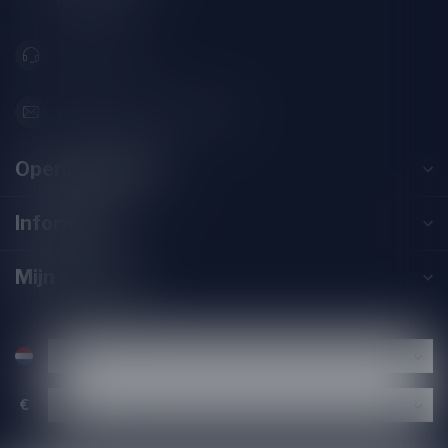
Nederland
071-2400285
info@drankenhandelleiden.nl
Openingstijden
Informatie
Mijn account
€