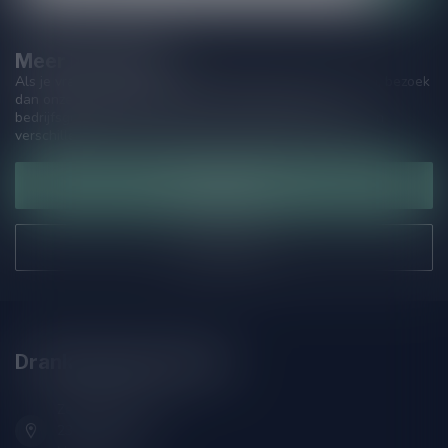
Meer informatie
Als je vragen hebt over onze producten of jouw aankoop, bezoek
dan onze klantenservicepagina. Hier vindt je onze
bedrijfsgegevens, antwoorden op veelgestelde vragen en
verschillende manieren om contact met ons op te nemen.
Klantenservice
Onze winkel
Drankenhandel Leiden
Zeemanlaan 22B
2313SZ Leiden