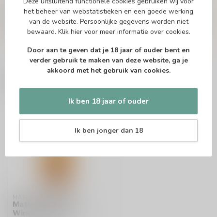
Deze uitsluitend functionele cookies gebruiken wij voor
Of heb je hulp nodig bij het bestellen? Twijfel
het beheer van webstatistieken en een goede werking
niet en neem contact met ons op. Dit kan
telefonisch via 071-2400285 of via de e-mail op
van de website. Persoonlijke gegevens worden niet
info@drankenhandelleiden.nl
. We helpen je
bewaard.
Klik hier
voor meer informatie over cookies.
graag!
Door aan te geven dat je 18 jaar of ouder bent en
verder gebruik te maken van deze website, ga je
akkoord met het gebruik van cookies.
Recent bekeken
Ik ben 18 jaar of ouder
Ik ben jonger dan 18
MATUSALEM
Matusalem Insolito
Wine Cask 70cl