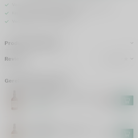
Voor 16u besteld
, vandaag verzonden (ma t/m vr)
Keuze uit meer dan
5000 dranken
Veilig
verpakt en verzonden
Productomschrijving
Reviews
Gerelateerde producten
FOURSQUARE
Foursquare Convocation 70cl
€118,99
€101,99
Op voorraad
FOURSQUARE
Foursquare Penultimus 70cl
€108,99