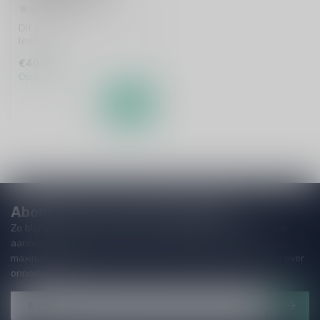
Dit product is uit voorraad
leverbaar.
€40,95
Op voorraad
Abonneer je op onze nieuwsbrief
Zo blijf je altijd op de hoogte van speciale releases en mooie
aanbiedingen. Die wil je toch niet missen!? We versturen
maximaal één keer per maand een mailing dus geen zorgen over
onnodige spam!