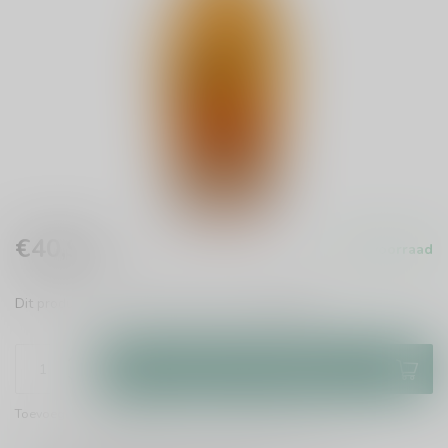
€40,95
Op voorraad
Incl. btw
Dit product is uit voorraad leverbaar.
Lees meer
.
Toevoegen aan winkelwagen
Toevoegen om te vergelijken
Deel dit product