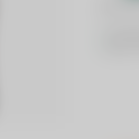
1-2 werkdag
Toevoegen om te verge
Voor 16u beste
Keuze uit meer 
Veilig
verpakt e