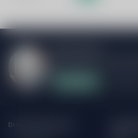
Meer informatie
Als je vragen hebt over onze producten of
klantenservicepagina. Hier vindt je onze b
veelgestelde vragen en verschillende mani
Klantenservice
Onze winke
Drankenhandel Leiden
Openings
Maandag: