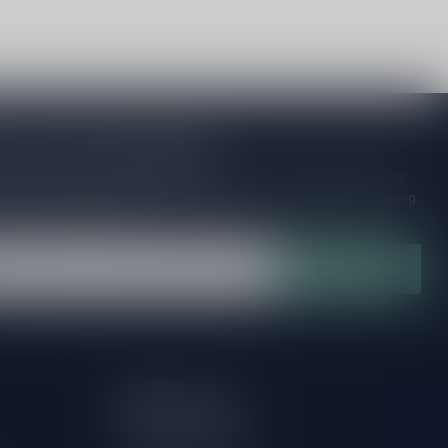
je op onze nieuwsbrief
ijd op de hoogte van speciale releases en mooie aanbiedingen. Die
et missen!? We versturen maximaal één keer per maand een mailing
n over onnodige spam!
Abonneer
Mijn account
Account informatie