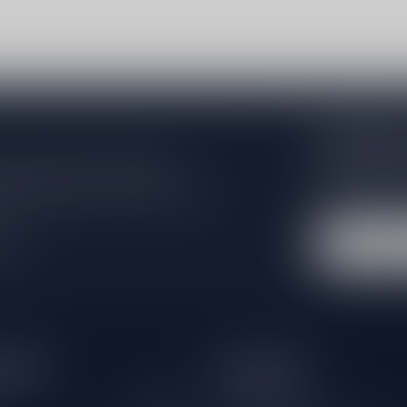
Abonneer 
Zo blijf je alt
 jouw aankoop, bezoek dan onze
wil je toch ni
edrijfsgegevens, antwoorden op
eren om contact met ons op te nemen.
dus geen zorge
l
tijden
Informatie
Gesloten
Klantenservice