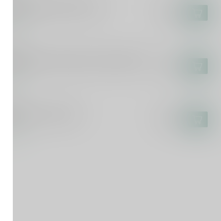
despino Isabela Cream 75cl
€19,95
voorraad
LDESPINO
ldespino Pedro Ximénez El Candado 75cl
€27,50
voorraad
RPANO
rpano Punt e Mes 75cl
€14,99
voorraad