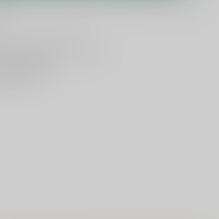
en
lijken
Deel dit product
ld
, vandaag verzonden (ma t/m vr)
dan
5000 dranken
n verzonden