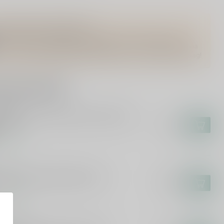
Vragen over dit product?
Of heb je hulp nodig bij het bestellen? Twijfel niet en neem
contact met ons op. Dit kan telefonisch via 071-2400285 of via
de e-mail op
info@drankenhandelleiden.nl
. We helpen je graag!
rde producten
AHAMS
ham's Port Mini Selection Gift Pack
50ml
€17,95
voorraad
PKE
pke Colheita 2005-2023 75cl
€39,99
voorraad
LDESPINO