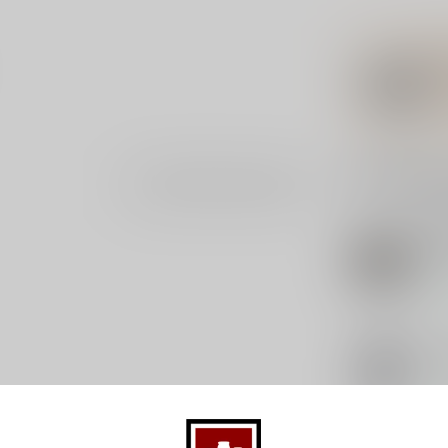
Gerelatee
Je beoordeling toevoegen
GR
Gra
5x
Op 
KO
Ko
Op 
VA