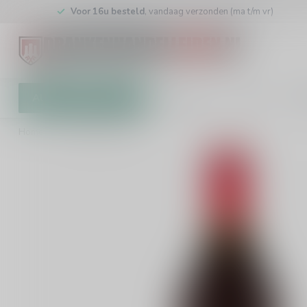
Voor 16u besteld
, vandaag verzonden (ma t/m vr)
Alle categorieën
Cadeaubon
Winkel
Klan
Home
/
Martini Rosso 75cl