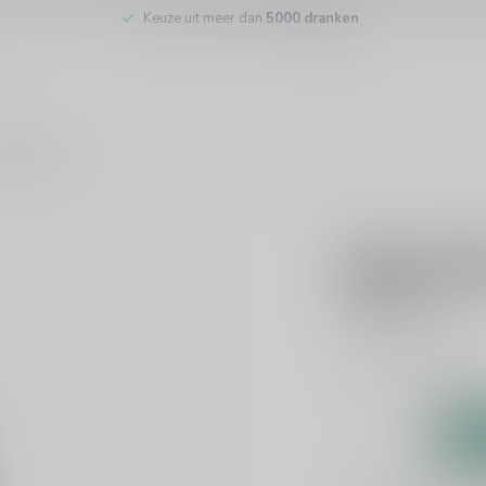
Keuze uit meer dan
5000 dranken
tenservice
MARTINI
Martini R
€9,49
Incl. btw
Vermouth
Lees mee