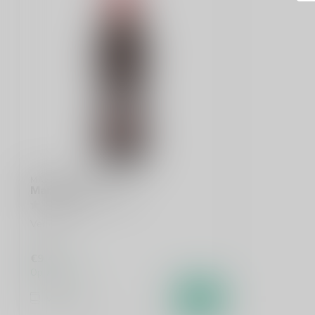
MARTINI
Martini Rosso 75cl
Vermouth
€9,49
Op voorraad
Vergelijk