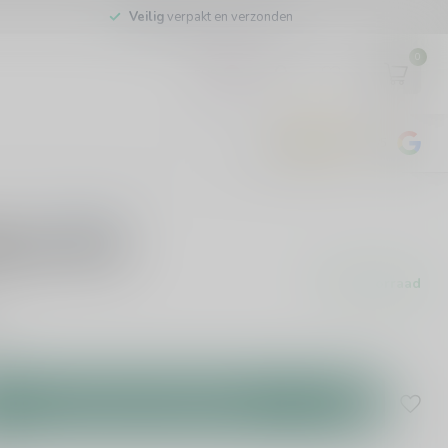
Veilig
verpakt en verzonden
0
EUR
4.8
/5
443
beoordelingen
0 beoordelingen
osso 75cl
Op voorraad
r
.
Toevoegen aan winkelwagen