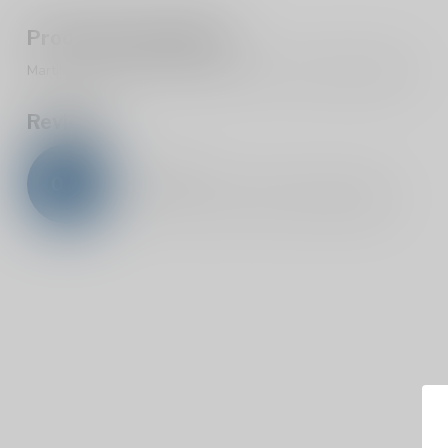
Productomschrijving
Martini Rosso 15% is een vermouth met een kruidig karakter.
Reviews
0
/
5
0
sterren op basis van
0
beoordelingen