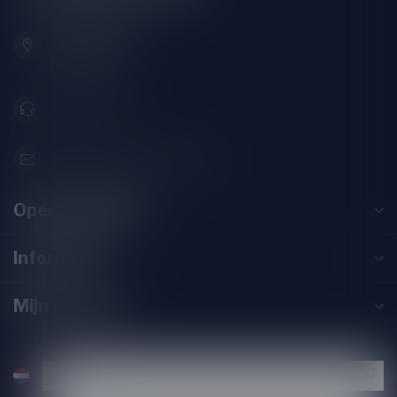
Zeemanlaan 22B
2313SZ Leiden
Nederland
071-2400285
info@drankenhandelleiden.nl
Openingstijden
Informatie
Mijn account