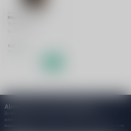
MARS
Mars Kasei 70cl
Blended whisky
€37,99
Op voorraad
Abonneer je op onze nieuwsbrief
Zo blijf je altijd op de hoogte van speciale releases en mooie
aanbiedingen. Die wil je toch niet missen!? We versturen
maximaal één keer per maand een mailing dus geen zorgen over