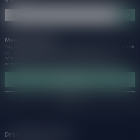
onnodige spam!
Meer informatie
Als je vragen hebt over onze producten of jouw aankoop, bezoek
dan onze klantenservicepagina. Hier vindt je onze
bedrijfsgegevens, antwoorden op veelgestelde vragen en
verschillende manieren om contact met ons op te nemen.
Klantenservice
Onze winkel
Drankenhandel Leiden