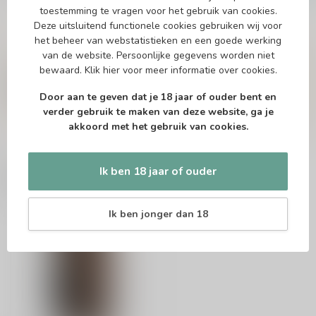
toestemming te vragen voor het gebruik van cookies.
Deze uitsluitend functionele cookies gebruiken wij voor
het beheer van webstatistieken en een goede werking
Vragen over dit product?
van de website. Persoonlijke gegevens worden niet
Of heb je hulp nodig bij het bestellen? Twijfel
bewaard.
Klik hier
voor meer informatie over cookies.
niet en neem contact met ons op. Dit kan
telefonisch via 071-2400285 of via de e-mail op
Door aan te geven dat je 18 jaar of ouder bent en
info@drankenhandelleiden.nl
. We helpen je
verder gebruik te maken van deze website, ga je
graag!
akkoord met het gebruik van cookies.
Ik ben 18 jaar of ouder
Recent bekeken
Ik ben jonger dan 18