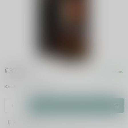
€37,99
Op voorraad
Incl. btw
Blended whisky
Lees meer
.
Toevoegen aan winkelwagen
1-2 werkdagen