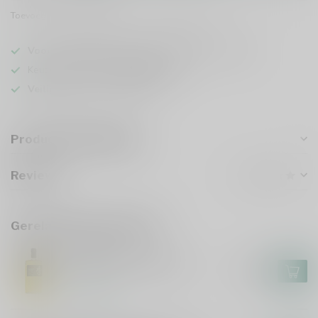
Toevoegen om te vergelijken
Deel dit product
Voor 16u besteld
, vandaag verzonden (ma t/m vr)
Keuze uit meer dan
5000 dranken
Veilig
verpakt en verzonden
Productomschrijving
Reviews
Gerelateerde producten
SUNTORY
Suntory Toki Black 70cl
€34,99
Op voorraad