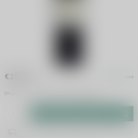
€19,49
Op voorraad
Incl. btw
Dit product is uit voorraad leverbaar!
Lees meer
.
Toevoegen aan winkelwagen