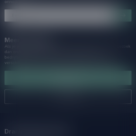
onnodige spam!
Meer informatie
Als je vragen hebt over onze producten of jouw aankoop, bezoek
dan onze klantenservicepagina. Hier vindt je onze
bedrijfsgegevens, antwoorden op veelgestelde vragen en
verschillende manieren om contact met ons op te nemen.
Klantenservice
Onze winkel
Drankenhandel Leiden