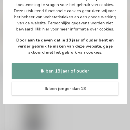
toestemming te vragen voor het gebruik van cookies.
Deze uitsluitend functionele cookies gebruiken wij voor
Vragen over dit product?
het beheer van webstatistieken en een goede werking
Of heb je hulp nodig bij het bestellen? Twijfel
van de website. Persoonlijke gegevens worden niet
niet en neem contact met ons op. Dit kan
bewaard.
Klik hier
voor meer informatie over cookies.
telefonisch via 071-2400285 of via de e-mail op
info@drankenhandelleiden.nl
. We helpen je
Door aan te geven dat je 18 jaar of ouder bent en
graag!
verder gebruik te maken van deze website, ga je
akkoord met het gebruik van cookies.
Recent bekeken
Ik ben 18 jaar of ouder
Ik ben jonger dan 18