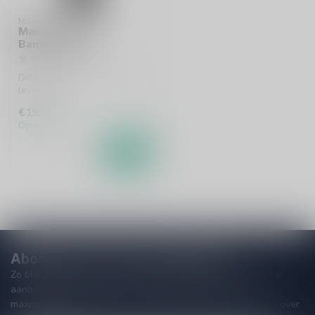
MAISON LORGERIL
Maison Lorgeril
Banyuls 75cl
Dit product is uit voorraad
leverbaar!
€19,49
Op voorraad
Abonneer je op onze nieuwsbrief
Zo blijf je altijd op de hoogte van speciale releases en mooie
aanbiedingen. Die wil je toch niet missen!? We versturen
maximaal één keer per maand een mailing dus geen zorgen over