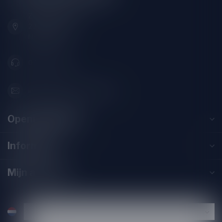
Zeemanlaan 22B
2313SZ Leiden
Nederland
071-2400285
info@drankenhandelleiden.nl
Openingstijden
Informatie
Mijn account