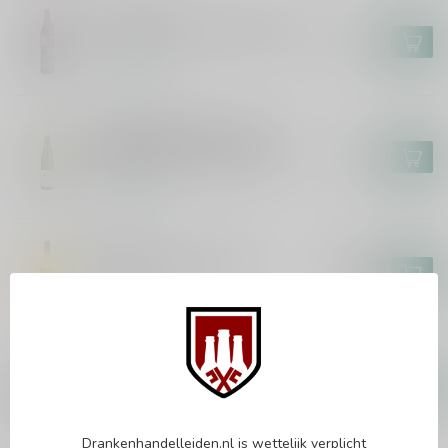
IRON MAIDEN
Iron Maiden Darkest Red 75cl
€13,99
Op voorraad
MARKUS MOLITOR
Markus Molitor Kinheimer
Hubertuslay Auslese 75cl
€44,95
Op voorraad
EPICURO
Epicuro Pecorino 75cl
€9,95
€8,49
Op voorraad
MASCA DEL TACCO
Masca del Tacco Susumaniello
75cl
€14,95
Op voorraad
Drankenhandelleiden.nl is wettelijk verplicht