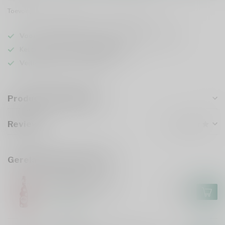
Toevoegen om te vergelijken
Deel dit product
Voor 16u besteld
, vandaag verzonden (ma t/m vr)
Keuze uit meer dan
5000 dranken
Veilig
verpakt en verzonden
Productomschrijving
Reviews
Gerelateerde producten
LOLEA
Lolea Sangria 75cl
€7,49
Op voorraad