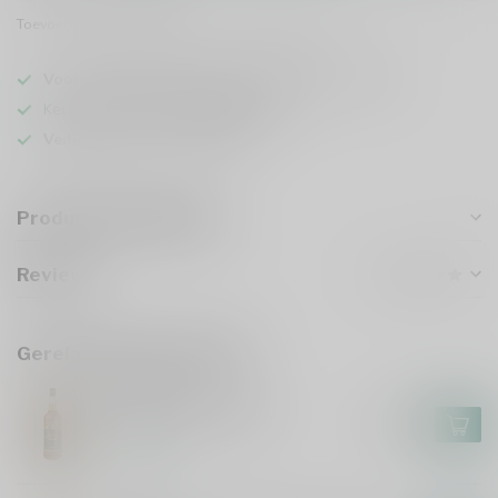
Toevoegen om te vergelijken
Deel dit product
Voor 16u besteld
, vandaag verzonden (ma t/m vr)
Keuze uit meer dan
5000 dranken
Veilig
verpakt en verzonden
Productomschrijving
Reviews
Gerelateerde producten
BUNRATTY
Bunratty Mead 100cl
€17,95
Op voorraad