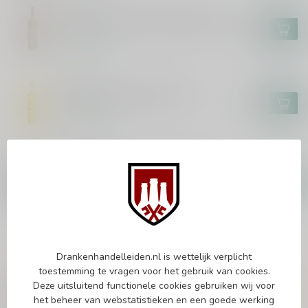
SAMOS
Samos Doux Mise d'Origine 75cl
€8,95
Op voorraad
DEUS
Deus Samos Muscat 75cl
€7,95
Op voorraad
LHERAUD
Lheraud Pineau des Charentes
Collection Perle Rose 75cl
€28,95
Op voorraad
Drankenhandelleiden.nl is wettelijk verplicht
Vragen over dit product?
toestemming te vragen voor het gebruik van cookies.
Of heb je hulp nodig bij het bestellen? Twijfel
Deze uitsluitend functionele cookies gebruiken wij voor
niet en neem contact met ons op. Dit kan
het beheer van webstatistieken en een goede werking
telefonisch via 071-2400285 of via de e-mail op