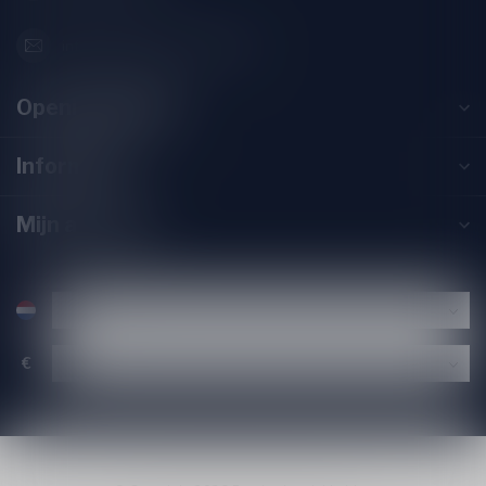
info@drankenhandelleiden.nl
Openingstijden
Informatie
Mijn account
€