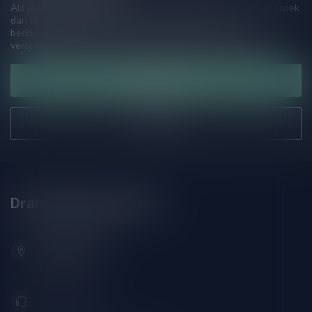
Als je vragen hebt over onze producten of jouw aankoop, bezoek
dan onze klantenservicepagina. Hier vindt je onze
bedrijfsgegevens, antwoorden op veelgestelde vragen en
verschillende manieren om contact met ons op te nemen.
Klantenservice
Onze winkel
Drankenhandel Leiden
Zeemanlaan 22B
2313SZ Leiden
Nederland
071-2400285