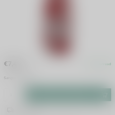
€7,49
Op voorraad
Incl. btw
Sangria
Lees meer
.
Toevoegen aan winkelwagen
1-2 werkdagen