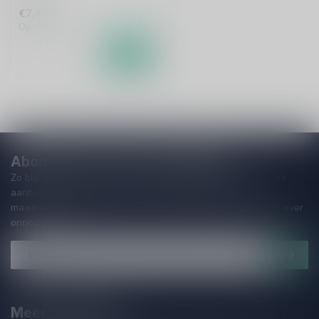
€7,49
Op voorraad
Abonneer je op onze nieuwsbrief
Zo blijf je altijd op de hoogte van speciale releases en mooie
aanbiedingen. Die wil je toch niet missen!? We versturen
maximaal één keer per maand een mailing dus geen zorgen over
onnodige spam!
Meer informatie