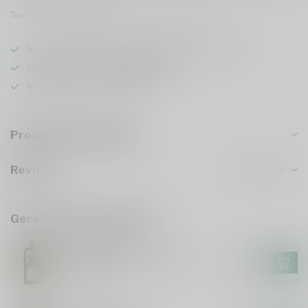
Toevoegen om te vergelijken
Deel dit product
Voor 16u besteld
, vandaag verzonden (ma t/m vr)
Keuze uit meer dan
5000 dranken
Veilig
verpakt en verzonden
Productomschrijving
Reviews
Gerelateerde producten
JAGERMEISTER
Jagermeister XXL 3 Liter
€95,99
Op voorraad