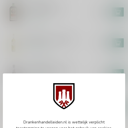
JAGERMEISTER
Jagermeister 70cl
€13,99
Op voorraad
DOLIN
Dolin Genepi 1821 70cl
€31,99
Op voorraad
DOM BENEDICTINE
DOM Benedictine 70cl
€19,99
Op voorraad
KAMASUTRA
Kamasutra Ginseng & Vodka
50cl
€14,99
Op voorraad
Drankenhandelleiden.nl is wettelijk verplicht