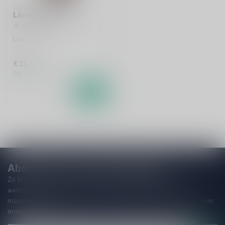
LICOR BEIRAO
Licor Beirao 70cl
Likeur
€15,99
Op voorraad
Abonneer je op onze nieuwsbrief
Zo blijf je altijd op de hoogte van speciale releases en mooie
aanbiedingen. Die wil je toch niet missen!? We versturen
maximaal één keer per maand een mailing dus geen zorgen over
onnodige spam!