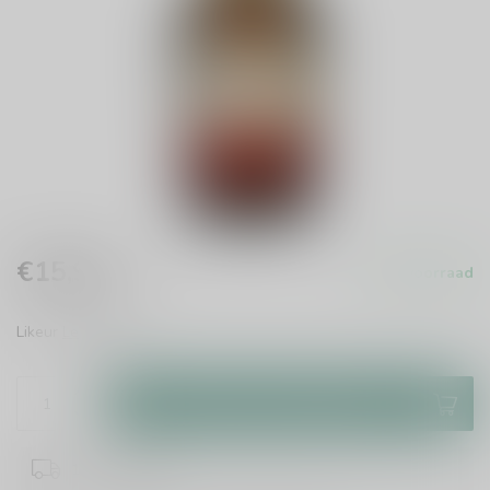
€15,99
Op voorraad
Incl. btw
Likeur
Lees meer
.
Toevoegen aan winkelwagen
1-2 werkdagen