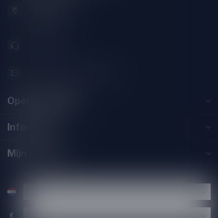
2313SZ Leiden
Nederland
071-2400285
info@drankenhandelleiden.nl
Openingstijden
Informatie
Mijn account
€