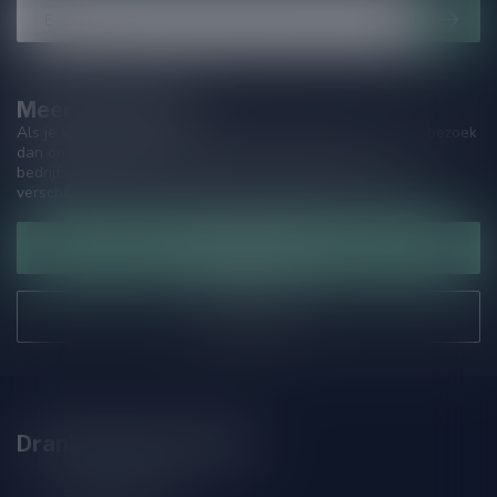
Meer informatie
Als je vragen hebt over onze producten of jouw aankoop, bezoek
dan onze klantenservicepagina. Hier vindt je onze
bedrijfsgegevens, antwoorden op veelgestelde vragen en
verschillende manieren om contact met ons op te nemen.
Klantenservice
Onze winkel
Drankenhandel Leiden
Zeemanlaan 22B