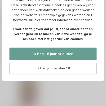
toestemming te vragen voor het gebruik van cookies.
Deze uitsluitend functionele cookies gebruiken wij voor
Vragen over dit product?
het beheer van webstatistieken en een goede werking
Of heb je hulp nodig bij het bestellen? Twijfel
van de website. Persoonlijke gegevens worden niet
niet en neem contact met ons op. Dit kan
bewaard.
Klik hier
voor meer informatie over cookies.
telefonisch via 071-2400285 of via de e-mail op
info@drankenhandelleiden.nl
. We helpen je
Door aan te geven dat je 18 jaar of ouder bent en
graag!
verder gebruik te maken van deze website, ga je
akkoord met het gebruik van cookies.
Recent bekeken
Ik ben 18 jaar of ouder
Ik ben jonger dan 18