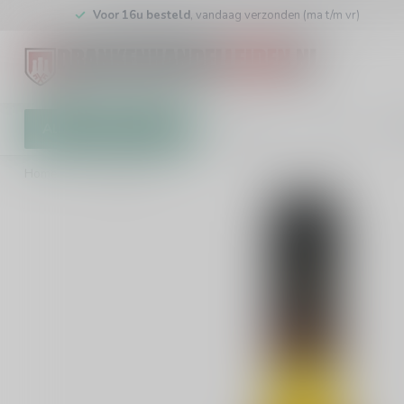
Voor 16u besteld
, vandaag verzonden (ma t/m vr)
Alle categorieën
Cadeaubon
Winkel
Klan
Home
/
Licor 43 70cl