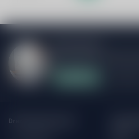
Meer informatie
Als je vragen hebt over onze producten of
klantenservicepagina. Hier vindt je onze b
veelgestelde vragen en verschillende mani
Klantenservice
Onze winke
Drankenhandel Leiden
Openings
Maandag:
Zeemanlaan 22B