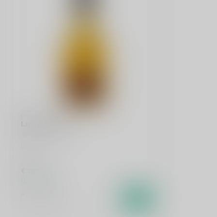
LICOR 43
Licor 43 70cl
Likeur
€16,99
Op voorraad
Vergelijk