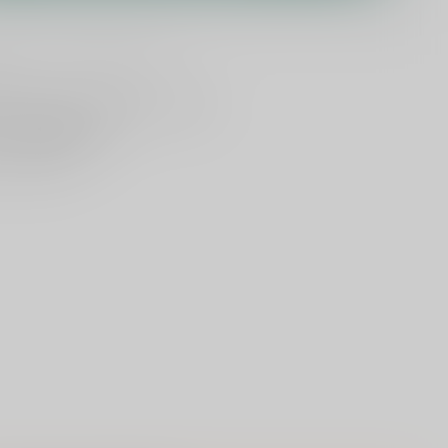
lijken
Deel dit product
ld
, vandaag verzonden (ma t/m vr)
dan
5000 dranken
n verzonden