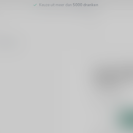
Keuze uit meer dan
5000 dranken
tenservice
LICOR 43
Licor 43 
€16,99
Incl. btw
Likeur
Lees meer
.