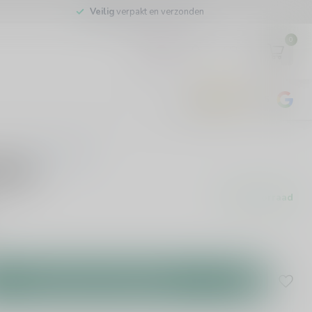
Veilig
verpakt en verzonden
0
EUR
4.8
/5
443
beoordelingen
0 beoordelingen
70cl
Op voorraad
Toevoegen aan winkelwagen