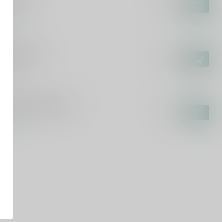
or 43 35cl
€13,49
voorraad
ELTJE
eltje 100cl
€24,99
voorraad
OR DE LA VAINILLA
or de la Vainilla 70cl
€12,45
voorraad