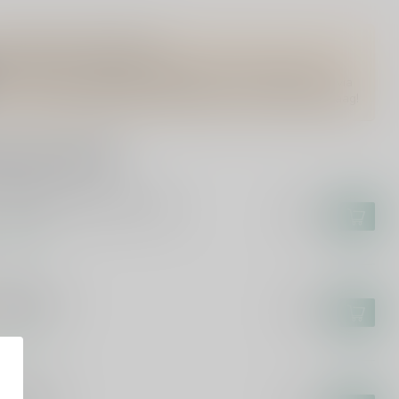
Vragen over dit product?
Of heb je hulp nodig bij het bestellen? Twijfel niet en neem
contact met ons op. Dit kan telefonisch via 071-2400285 of via
de e-mail op
info@drankenhandelleiden.nl
. We helpen je graag!
rde producten
KUYPER
Kuyper Parfait Amour 70cl
€11,95
voorraad
ELTJE
eltje 70cl
€19,99
voorraad
OR 43