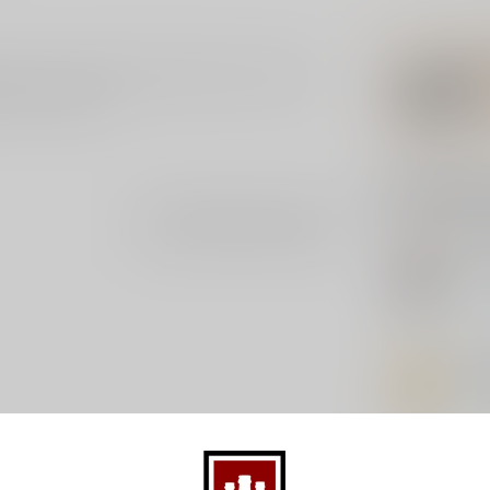
nje. Licor 43 heeft 43 ingrediënten vandaar de
ille en karamel.
Gerelatee
Je beoordeling toevoegen
DE 
De 
Op 
NOB
Nob
Op 
LIC