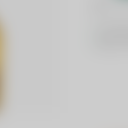
Toevoegen om te verge
Voor 16u beste
Keuze uit meer 
Veilig
verpakt e