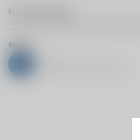
Productomschrijving
Licor 43 is een kruiden likeur met vanille smaak afkomstig uit Spa
naam. Licor 43 zit vol van smaak en heeft tonen van advocaat, van
Reviews
0
/
5
0
sterren op basis van
0
beoordelingen