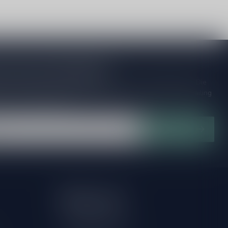
je op onze nieuwsbrief
ijd op de hoogte van speciale releases en mooie aanbiedingen. Die
et missen!? We versturen maximaal één keer per maand een mailing
n over onnodige spam!
Abonneer
Mijn account
Account informatie