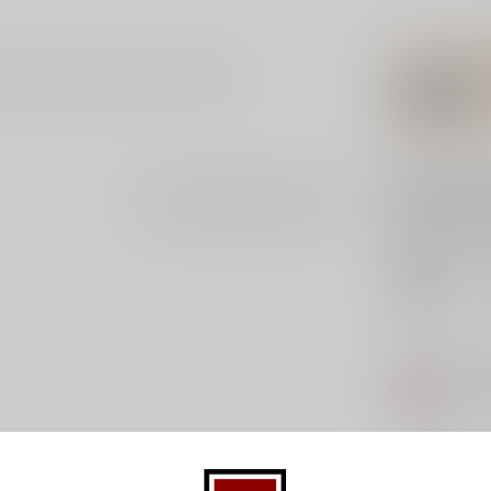
nhuis Laurent Miquel uit Frankrijk.
Gerelatee
Je beoordeling toevoegen
IRO
Iro
Op 
LO
Lol
Op 
MA