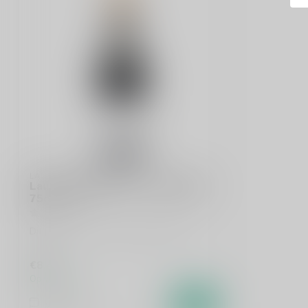
LAURENT MIQUEL
Laurent Miquel Pere et Fils Merlot
75cl
Dit product is uit voorraad leverbaar!
€8,40
Op voorraad
Vergelijk