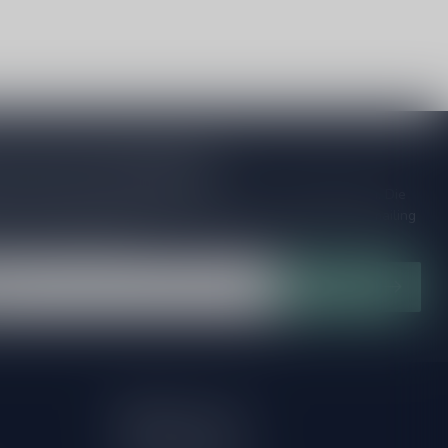
je op onze nieuwsbrief
ijd op de hoogte van speciale releases en mooie aanbiedingen. Die
et missen!? We versturen maximaal één keer per maand een mailing
n over onnodige spam!
Abonneer
Mijn account