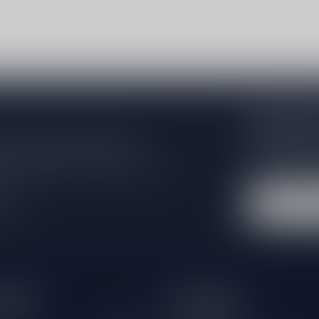
Abonneer 
Zo blijf je alt
 jouw aankoop, bezoek dan onze
wil je toch ni
edrijfsgegevens, antwoorden op
eren om contact met ons op te nemen.
dus geen zorge
l
tijden
Informatie