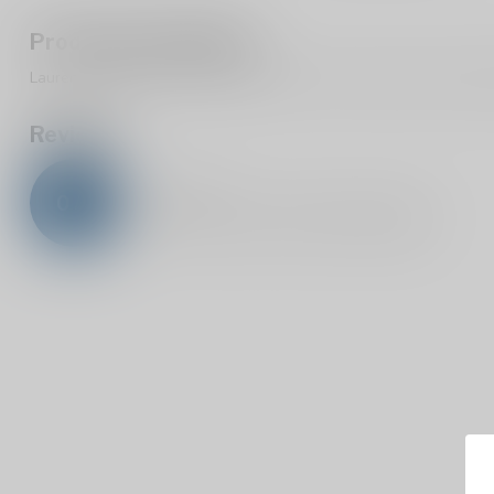
Productomschrijving
Laurent Miquel Pere et Fils Merlot 14% is een rode wijn van het wij
Reviews
0
/
5
0
sterren op basis van
0
beoordelingen