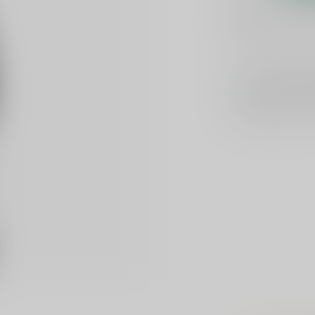
Plaats je bes
Toevoegen om te verge
Voor 16u beste
Keuze uit meer 
Veilig
verpakt e