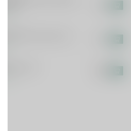
kus Molitor Kinheimer Hubertuslay
lese 75cl
€44,95
voorraad
SCA DEL TACCO
sca del Tacco Susumaniello 75cl
€14,95
voorraad
ICURO
curo Rosato 75cl
€9,25
€7,99
voorraad