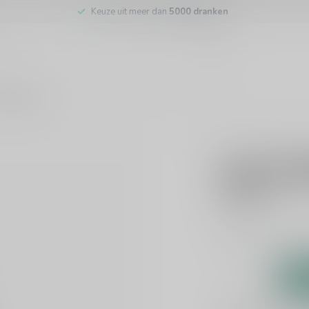
Keuze uit meer dan
5000 dranken
tenservice
LAURENT MIQUEL
Laurent M
€8,40
Incl. btw
Dit product is uit v