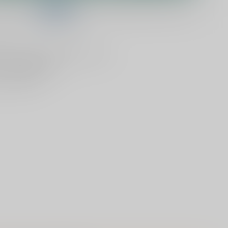
telling binnen
02:43:03
en het wordt vandaag nog verzonden!
lijken
Deel dit product
ld
, vandaag verzonden (ma t/m vr)
dan
5000 dranken
n verzonden