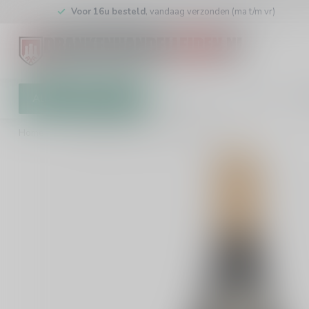
Voor 16u besteld
, vandaag verzonden (ma t/m vr)
Alle categorieën
Cadeaubon
Winkel
Klan
Home
/
Laurent Miquel Pere et Fils Merlot 75cl