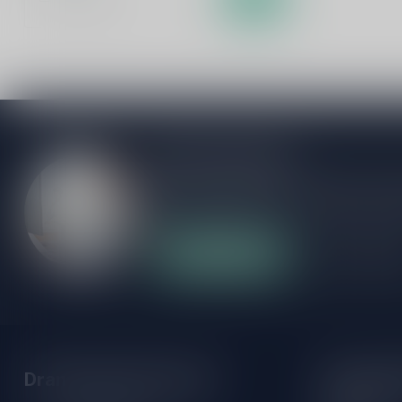
Meer informatie
Als je vragen hebt over onze producten of
klantenservicepagina. Hier vindt je onze b
veelgestelde vragen en verschillende mani
Klantenservice
Onze winke
Drankenhandel Leiden
Openings