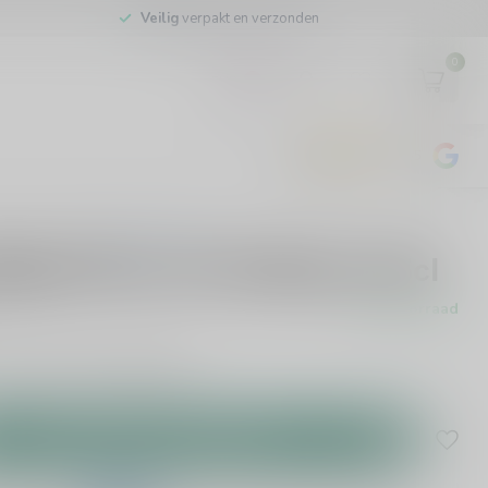
Veilig
verpakt en verzonden
0
EUR
4.8
/5
443
beoordelingen
0 beoordelingen
iquel Pere et Fils Merlot 75cl
Op voorraad
oorraad leverbaar!
Lees meer
.
Toevoegen aan winkelwagen