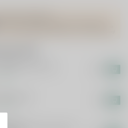
Vragen over dit product?
Of heb je hulp nodig bij het bestellen? Twijfel niet en neem
contact met ons op. Dit kan telefonisch via 071-2400285 of via
de e-mail op
info@drankenhandelleiden.nl
. We helpen je graag!
rde producten
N MAIDEN
n Maiden Darkest Red 75cl
€13,99
voorraad
LEA
ea Sangria 75cl
€7,49
voorraad
RKUS MOLITOR