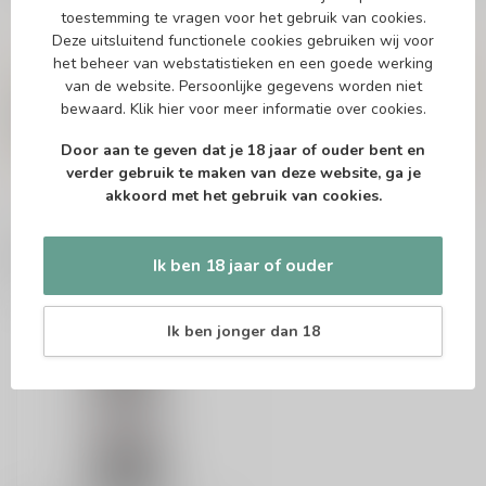
toestemming te vragen voor het gebruik van cookies.
Deze uitsluitend functionele cookies gebruiken wij voor
Vragen over dit product?
het beheer van webstatistieken en een goede werking
Of heb je hulp nodig bij het bestellen? Twijfel
van de website. Persoonlijke gegevens worden niet
niet en neem contact met ons op. Dit kan
bewaard.
Klik hier
voor meer informatie over cookies.
telefonisch via 071-2400285 of via de e-mail op
info@drankenhandelleiden.nl
. We helpen je
Door aan te geven dat je 18 jaar of ouder bent en
graag!
verder gebruik te maken van deze website, ga je
akkoord met het gebruik van cookies.
Recent bekeken
Ik ben 18 jaar of ouder
Ik ben jonger dan 18