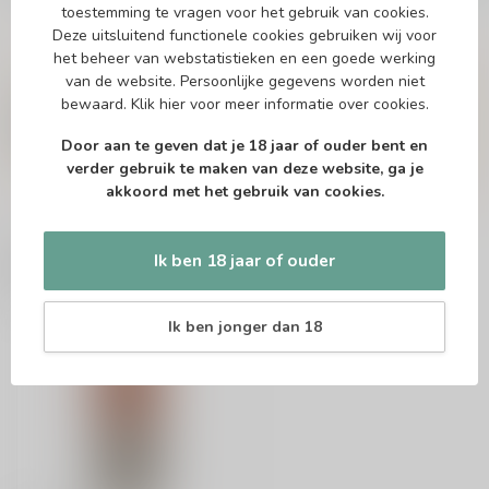
toestemming te vragen voor het gebruik van cookies.
Deze uitsluitend functionele cookies gebruiken wij voor
het beheer van webstatistieken en een goede werking
Vragen over dit product?
van de website. Persoonlijke gegevens worden niet
Of heb je hulp nodig bij het bestellen? Twijfel
bewaard.
Klik hier
voor meer informatie over cookies.
niet en neem contact met ons op. Dit kan
telefonisch via 071-2400285 of via de e-mail op
Door aan te geven dat je 18 jaar of ouder bent en
info@drankenhandelleiden.nl
. We helpen je
verder gebruik te maken van deze website, ga je
graag!
akkoord met het gebruik van cookies.
Ik ben 18 jaar of ouder
Recent bekeken
Ik ben jonger dan 18