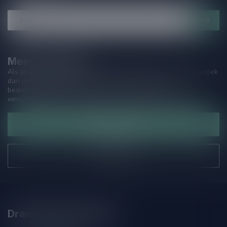
Meer informatie
Als je vragen hebt over onze producten of jouw aankoop, bezoek
dan onze klantenservicepagina. Hier vindt je onze
bedrijfsgegevens, antwoorden op veelgestelde vragen en
verschillende manieren om contact met ons op te nemen.
Klantenservice
Onze winkel
Drankenhandel Leiden