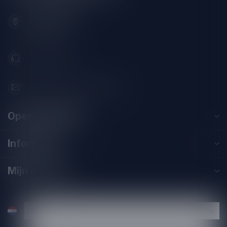
Zeemanlaan 22B
2313SZ Leiden
Nederland
071-2400285
info@drankenhandelleiden.nl
Openingstijden
Informatie
Mijn account