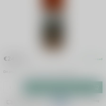
€24,99
Op voorraad
Incl. btw
Dit product is uit voorraad leverbaar!
Lees meer
.
Toevoegen aan winkelwagen
Plaats je bestelling binnen
17:07:50
en het wordt vandaag
nog verzonden!