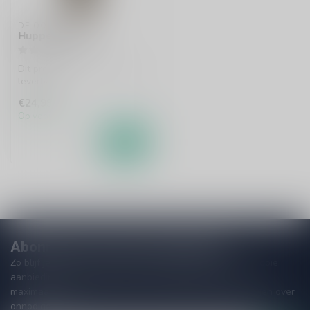
DE OOIEVAAR
Huppelolie 70cl
Dit product is uit voorraad
leverbaar!
€24,99
Op voorraad
Abonneer je op onze nieuwsbrief
Zo blijf je altijd op de hoogte van speciale releases en mooie
aanbiedingen. Die wil je toch niet missen!? We versturen
maximaal één keer per maand een mailing dus geen zorgen over
onnodige spam!