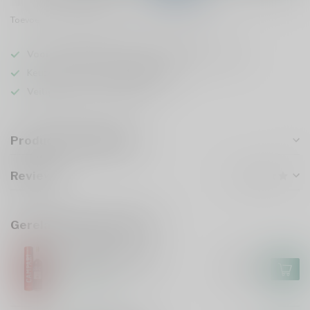
Toevoegen om te vergelijken
Deel dit product
Voor 16u besteld
, vandaag verzonden (ma t/m vr)
Keuze uit meer dan
5000 dranken
Veilig
verpakt en verzonden
Productomschrijving
Reviews
Gerelateerde producten
CAMPARI
Campari XXL 300cl
€132,99
Op voorraad