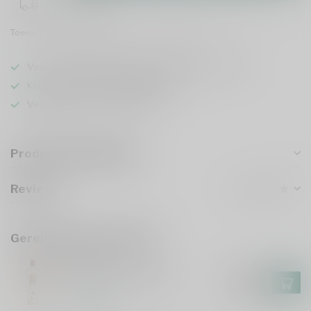
1-2 werkdagen
Toevoegen om te vergelijken
Deel dit product
Voor 16u besteld
, vandaag verzonden (ma t/m vr)
Keuze uit meer dan
5000 dranken
Veilig
verpakt en verzonden
Productomschrijving
Reviews
Gerelateerde producten
RUTTE
Rutte Old Simon 70cl
€18,99
€16,99
Op voorraad