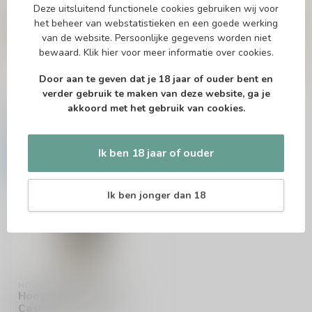
Of heb je hulp nodig bij het bestellen? Twijfel
Deze uitsluitend functionele cookies gebruiken wij voor
niet en neem contact met ons op. Dit kan
het beheer van webstatistieken en een goede werking
telefonisch via 071-2400285 of via de e-mail op
van de website. Persoonlijke gegevens worden niet
info@drankenhandelleiden.nl
. We helpen je
bewaard.
Klik hier
voor meer informatie over cookies.
graag!
Door aan te geven dat je 18 jaar of ouder bent en
verder gebruik te maken van deze website, ga je
akkoord met het gebruik van cookies.
Recent bekeken
Ik ben 18 jaar of ouder
-20%
Ik ben jonger dan 18
HOOGHOUDT
Hooghoudt Peated
Cask Aged Genever