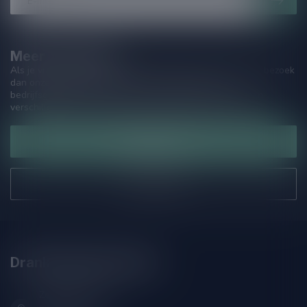
Meer informatie
Als je vragen hebt over onze producten of jouw aankoop, bezoek
dan onze klantenservicepagina. Hier vindt je onze
bedrijfsgegevens, antwoorden op veelgestelde vragen en
verschillende manieren om contact met ons op te nemen.
Klantenservice
Onze winkel
Drankenhandel Leiden
Zeemanlaan 22B