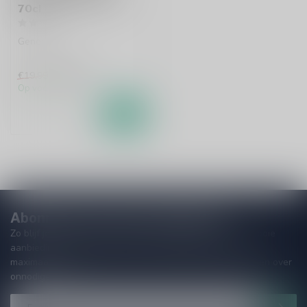
70cl
Genever
€15,99
€19,99
Op voorraad
Abonneer je op onze nieuwsbrief
Zo blijf je altijd op de hoogte van speciale releases en mooie
aanbiedingen. Die wil je toch niet missen!? We versturen
maximaal één keer per maand een mailing dus geen zorgen over
onnodige spam!