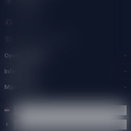
2313SZ Leiden
Nederland
071-2400285
info@drankenhandelleiden.nl
Openingstijden
Informatie
Mijn account
€