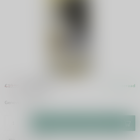
€15,99
€19,99
Op voorraad
Incl. btw
Genever
Lees meer
.
Toevoegen aan winkelwagen