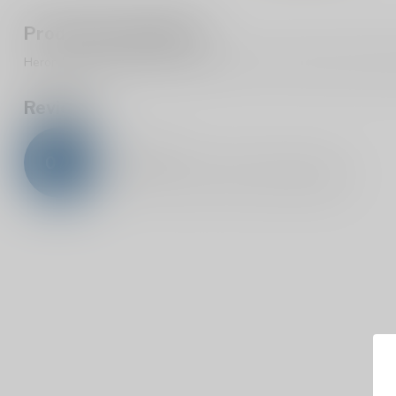
Productomschrijving
Heron Waqar Anejado 6 Anos 40% is een Pisco Artisinal van Pisque
Reviews
0
/
5
0
sterren op basis van
0
beoordelingen