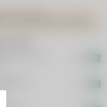
Vragen over dit product?
Of heb je hulp nodig bij het bestellen? Twijfel niet en neem
contact met ons op. Dit kan telefonisch via 071-2400285 of via
de e-mail op
info@drankenhandelleiden.nl
. We helpen je graag!
rde producten
VEL
el Distilled 10 Years 70cl
€299,95
voorraad
TERNA
erenjongens 50cl
€8,99
voorraad
QAR