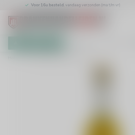
Voor 16u besteld
, vandaag verzonden (ma t/m vr)
Alle categorieën
Cadeaubon
Winkel
Klan
Home
/
Heron Waqar Anejado 6 Anos 50cl