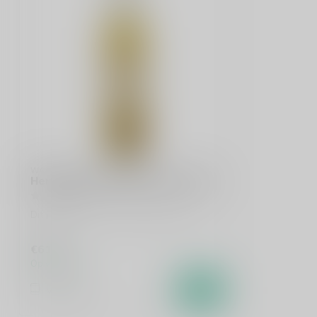
WAQAR
Heron Waqar Anejado 6 Anos 50cl
Dit product is uit voorraad leverbaar!
€61,95
Op voorraad
Vergelijk