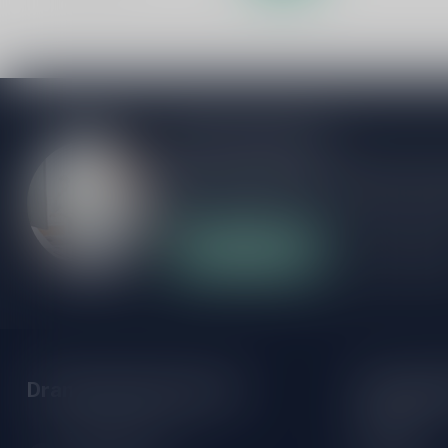
Meer informatie
Als je vragen hebt over onze producten of
klantenservicepagina. Hier vindt je onze b
veelgestelde vragen en verschillende mani
Klantenservice
Onze winke
Drankenhandel Leiden
Openings
Maandag:
Zeemanlaan 22B