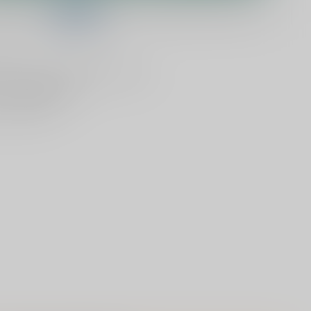
telling binnen
05:50:48
en het wordt vandaag nog verzonden!
lijken
Deel dit product
ld
, vandaag verzonden (ma t/m vr)
dan
5000 dranken
n verzonden