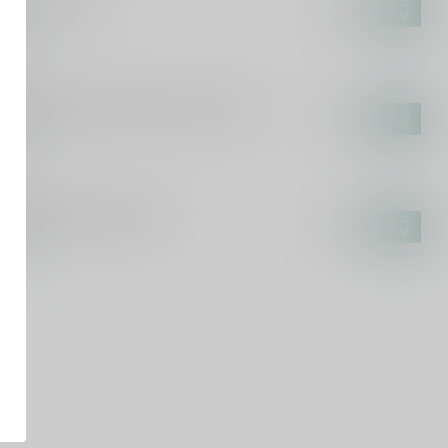
qar Pisco 70cl
€39,95
voorraad
REWBALL
ewball Peanut Butter Flavour 70cl
€22,99
voorraad
CO 1615
sco 1615 Acholado 70cl
€36,99
voorraad