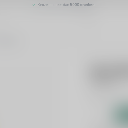
Keuze uit meer dan
5000 dranken
tenservice
WAQAR
Heron Wa
€61,95
Incl. btw
Dit product is uit v