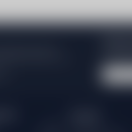
Abonneer 
Zo blijf je alt
 jouw aankoop, bezoek dan onze
wil je toch ni
edrijfsgegevens, antwoorden op
eren om contact met ons op te nemen.
dus geen zorge
l
tijden
Informatie
Gesloten
Klantenservice