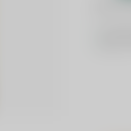
Plaats je bes
Toevoegen om te verge
Voor 16u beste
Keuze uit meer 
Veilig
verpakt e