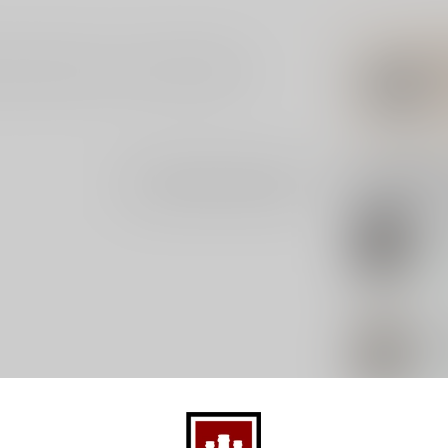
ra Tulahuen en is een limited edition.
Gerelatee
Je beoordeling toevoegen
DU
Duv
Op 
ELI
Bo
Op 
WA