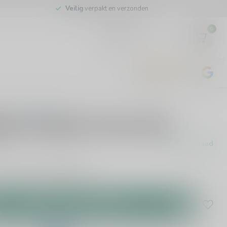
Veilig
verpakt en verzonden
0
EUR
4.8
/5
443
beoordelingen
0 beoordelingen
qar Anejado 6 Anos 50cl
Op voorraad
oorraad leverbaar!
Lees meer
.
Toevoegen aan winkelwagen