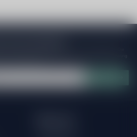
je op onze nieuwsbrief
ijd op de hoogte van speciale releases en mooie aanbiedingen. Die
et missen!? We versturen maximaal één keer per maand een mailing
n over onnodige spam!
Abonneer
Mijn account
Account informatie