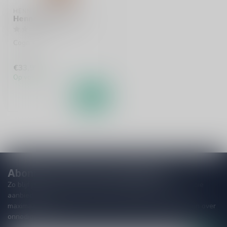
HENNESSY
Hennessy VS 70cl
Cognac
€33,99
Op voorraad
Abonneer je op onze nieuwsbrief
Zo blijf je altijd op de hoogte van speciale releases en mooie
aanbiedingen. Die wil je toch niet missen!? We versturen
maximaal één keer per maand een mailing dus geen zorgen over
onnodige spam!