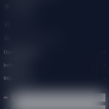
Zeemanlaan 22B
2313SZ Leiden
Nederland
071-2400285
info@drankenhandelleiden.nl
Openingstijden
Informatie
Mijn account