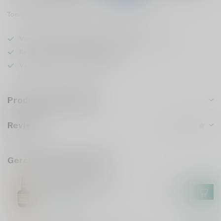
Toevoegen om te vergelijken
Deel dit product
Voor 16u besteld
, vandaag verzonden (ma t/m vr)
Keuze uit meer dan
5000 dranken
Veilig
verpakt en verzonden
Productomschrijving
Reviews
Gerelateerde producten
HENNESSY
Hennessy VS 150cl
€87,99
Op voorraad