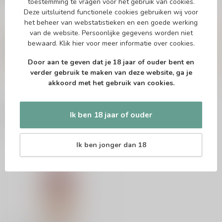
toestemming te vragen voor het gebruik van cookies.
Deze uitsluitend functionele cookies gebruiken wij voor
het beheer van webstatistieken en een goede werking
Vragen over dit product?
van de website. Persoonlijke gegevens worden niet
Of heb je hulp nodig bij het bestellen? Twijfel
niet en neem contact met ons op. Dit kan
bewaard.
Klik hier
voor meer informatie over cookies.
telefonisch via 071-2400285 of via de e-mail op
info@drankenhandelleiden.nl
. We helpen je
Door aan te geven dat je 18 jaar of ouder bent en
graag!
verder gebruik te maken van deze website, ga je
akkoord met het gebruik van cookies.
Recent bekeken
Ik ben 18 jaar of ouder
Ik ben jonger dan 18