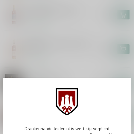
VIGIER-LATOUR
Vigier-Latour VSOP 70cl
€30,99
Op voorraad
FRAPIN
Frapin XO Chateau Fontpinot
70cl
€98,99
Op voorraad
HENNESSY
Hennessy XO 70cl
€199,99
Op voorraad
MARTELL
Martell XO 70cl
€168,99
Op voorraad
Drankenhandelleiden.nl is wettelijk verplicht