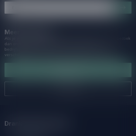
Meer informatie
Als je vragen hebt over onze producten of jouw aankoop, bezoek
dan onze klantenservicepagina. Hier vindt je onze
bedrijfsgegevens, antwoorden op veelgestelde vragen en
verschillende manieren om contact met ons op te nemen.
Klantenservice
Onze winkel
Drankenhandel Leiden