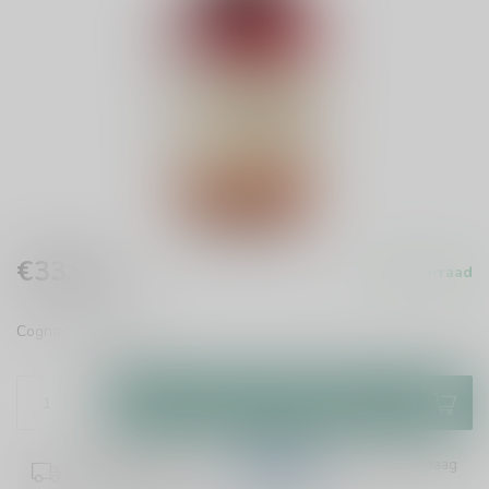
€33,99
Op voorraad
Incl. btw
Cognac
Lees meer
.
Toevoegen aan winkelwagen
Plaats je bestelling binnen
12:41:16
en het wordt vandaag
nog verzonden!