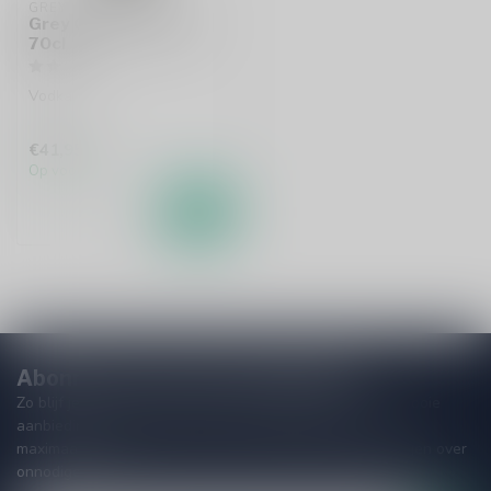
GREY GOOSE
Grey Goose La Poire
70cl
Vodka
€41,95
Op voorraad
Abonneer je op onze nieuwsbrief
Zo blijf je altijd op de hoogte van speciale releases en mooie
aanbiedingen. Die wil je toch niet missen!? We versturen
maximaal één keer per maand een mailing dus geen zorgen over
onnodige spam!