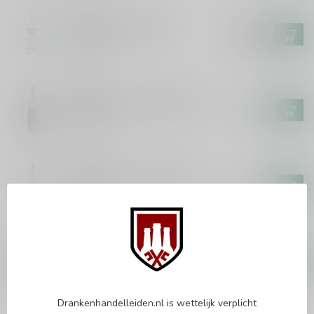
ABSOLUT
Absolut Vodka 100cl
€22,99
€19,99
Op voorraad
BELUGA
Beluga Noble Vodka 100cl
€53,99
Op voorraad
CHOPIN
Chopin Potato Vodka 70cl
€37,99
Op voorraad
URSUS
Ursus Roter 70cl
€10,99
Op voorraad
Drankenhandelleiden.nl is wettelijk verplicht