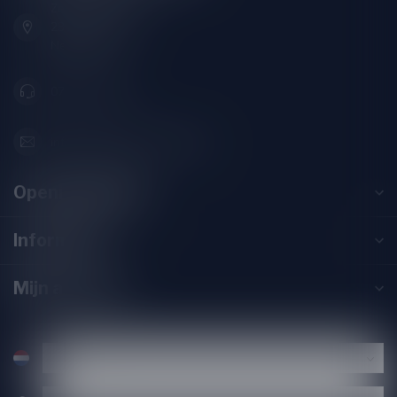
Zeemanlaan 22B
2313SZ Leiden
Nederland
071-2400285
info@drankenhandelleiden.nl
Openingstijden
Informatie
Mijn account