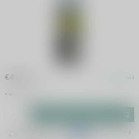
€41,95
Op voorraad
Incl. btw
Vodka
Lees meer
.
Toevoegen aan winkelwagen
Plaats je bestelling binnen
04:55:05
en het wordt vandaag
nog verzonden!