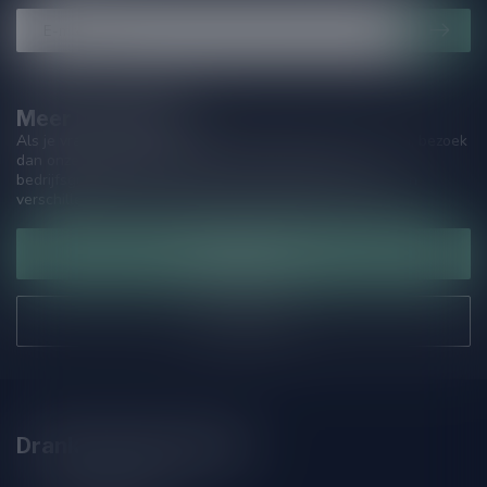
Meer informatie
Als je vragen hebt over onze producten of jouw aankoop, bezoek
dan onze klantenservicepagina. Hier vindt je onze
bedrijfsgegevens, antwoorden op veelgestelde vragen en
verschillende manieren om contact met ons op te nemen.
Klantenservice
Onze winkel
Drankenhandel Leiden