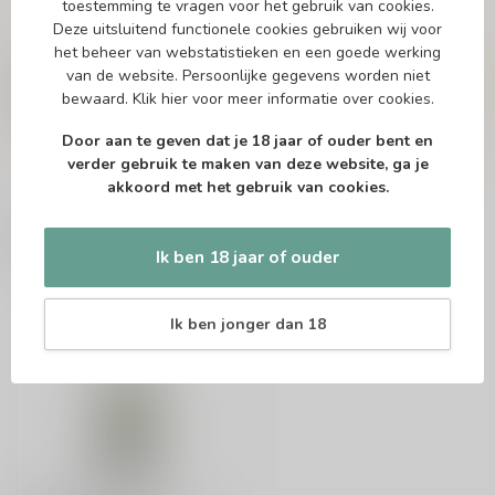
toestemming te vragen voor het gebruik van cookies.
Deze uitsluitend functionele cookies gebruiken wij voor
Vragen over dit product?
het beheer van webstatistieken en een goede werking
Of heb je hulp nodig bij het bestellen? Twijfel
van de website. Persoonlijke gegevens worden niet
niet en neem contact met ons op. Dit kan
bewaard.
Klik hier
voor meer informatie over cookies.
telefonisch via 071-2400285 of via de e-mail op
info@drankenhandelleiden.nl
. We helpen je
graag!
Door aan te geven dat je 18 jaar of ouder bent en
verder gebruik te maken van deze website, ga je
akkoord met het gebruik van cookies.
Recent bekeken
Ik ben 18 jaar of ouder
Ik ben jonger dan 18