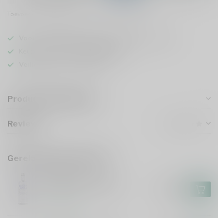
Toevoegen om te vergelijken
Deel dit product
Voor 16u besteld
, vandaag verzonden (ma t/m vr)
Keuze uit meer dan
5000 dranken
Veilig
verpakt en verzonden
Productomschrijving
Reviews
Gerelateerde producten
ABSOLUT
Absolut Vodka 450cl
€143,99
Op voorraad