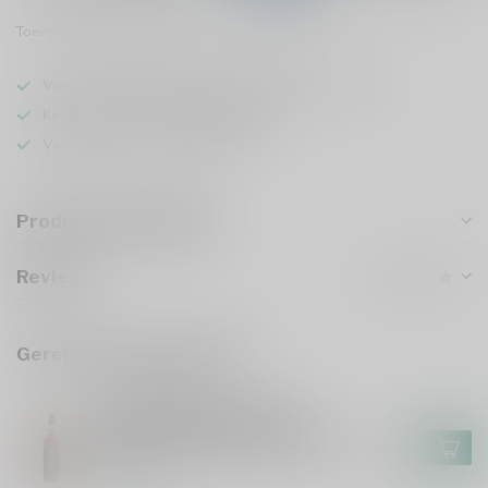
Toevoegen om te vergelijken
Deel dit product
Voor 16u besteld
, vandaag verzonden (ma t/m vr)
Keuze uit meer dan
5000 dranken
Veilig
verpakt en verzonden
Productomschrijving
Reviews
Gerelateerde producten
SPEYSIDE 17(M)
Speyside 17(M) 17 Years
Exceptional Cask 100 Proof
Edition 16 Signatory Vintage
€91,99
70cl