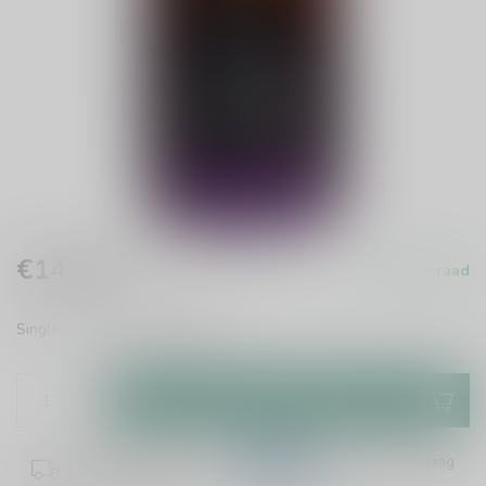
€147,99
Op voorraad
Incl. btw
Single malt whisky
Lees meer
.
Toevoegen aan winkelwagen
Plaats je bestelling binnen
11:26:18
en het wordt vandaag
nog verzonden!