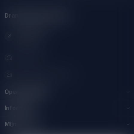
Drankenhandel Leiden
Zeemanlaan 22B
2313SZ Leiden
Nederland
071-2400285
info@drankenhandelleiden.nl
Openingstijden
Informatie
Mijn account