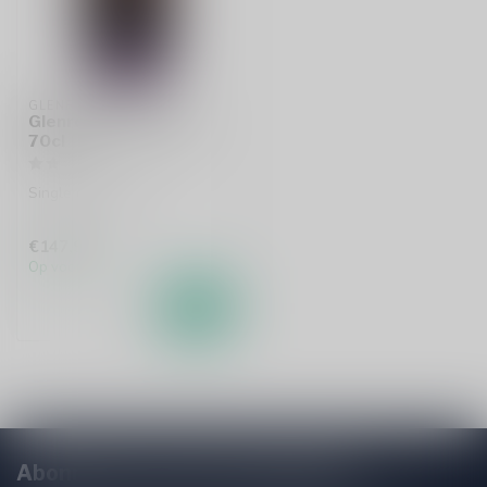
GLENROTHES
Glenrothes 18 Years
70cl
Single malt whisky
€147,99
Op voorraad
Abonneer je op onze nieuwsbrief