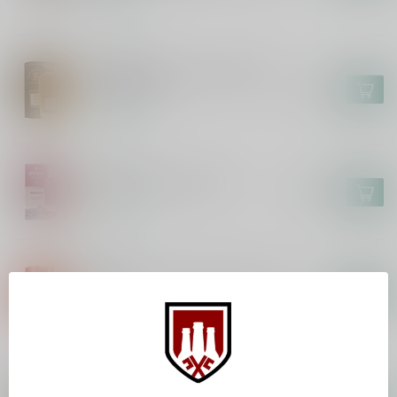
Op voorraad
GLEN SPEY
Glen Spey 18 Years Signatory
Vintage 70cl
€92,99
Op voorraad
SPEYBURN
Speyburn 18 Years 70cl
€105,99
Op voorraad
ABERLOUR
Aberlour 12 Years Double Cask
70cl
€45,99
Op voorraad
MORTLACH
Mortlach 13 Years Special
€158,99