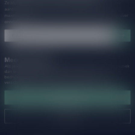
Zo blijf je altijd op de hoogte van speciale releases en mooie
aanbiedingen. Die wil je toch niet missen!? We versturen
maximaal één keer per maand een mailing dus geen zorgen over
onnodige spam!
Meer informatie
Als je vragen hebt over onze producten of jouw aankoop, bezoek
dan onze klantenservicepagina. Hier vindt je onze
bedrijfsgegevens, antwoorden op veelgestelde vragen en
verschillende manieren om contact met ons op te nemen.
Klantenservice
Onze winkel