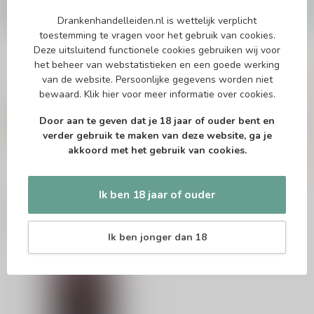
Release 2021
€119,99
Drankenhandelleiden.nl is wettelijk verplicht
Op voorraad
toestemming te vragen voor het gebruik van cookies.
Deze uitsluitend functionele cookies gebruiken wij voor
het beheer van webstatistieken en een goede werking
van de website. Persoonlijke gegevens worden niet
Vragen over dit product?
bewaard.
Klik hier
voor meer informatie over cookies.
Of heb je hulp nodig bij het bestellen? Twijfel
niet en neem contact met ons op. Dit kan
Door aan te geven dat je 18 jaar of ouder bent en
telefonisch via 071-2400285 of via de e-mail op
verder gebruik te maken van deze website, ga je
info@drankenhandelleiden.nl
. We helpen je
akkoord met het gebruik van cookies.
graag!
Ik ben 18 jaar of ouder
Recent bekeken
Ik ben jonger dan 18