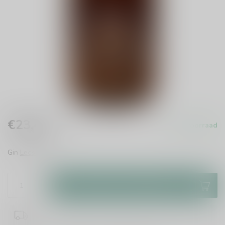
€23,45
Op voorraad
Incl. btw
Gin
Lees meer
.
Toevoegen aan winkelwagen