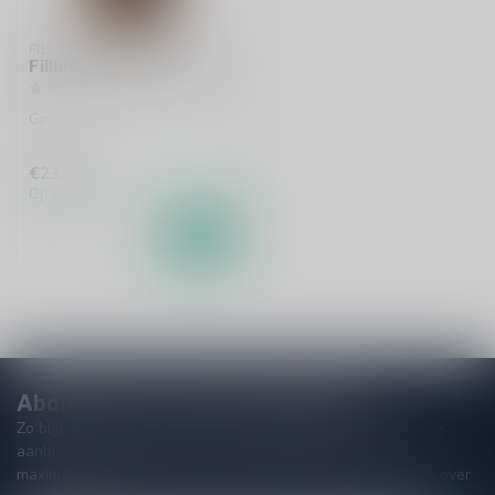
FILLIERS
Filliers Dry Gin 28 50cl
Gin
€23,45
Op voorraad
Abonneer je op onze nieuwsbrief
Zo blijf je altijd op de hoogte van speciale releases en mooie
aanbiedingen. Die wil je toch niet missen!? We versturen
maximaal één keer per maand een mailing dus geen zorgen over