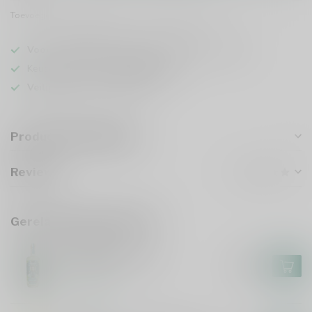
Toevoegen om te vergelijken
Deel dit product
Voor 16u besteld
, vandaag verzonden (ma t/m vr)
Keuze uit meer dan
5000 dranken
Veilig
verpakt en verzonden
Productomschrijving
Reviews
Gerelateerde producten
GOEIE MIE
Goeie Mie Gin 70cl
€26,99
Op voorraad