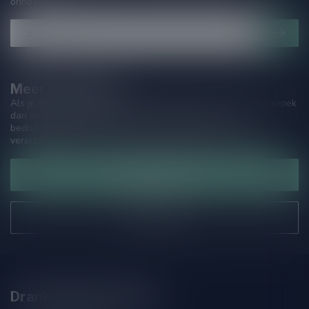
onnodige spam!
Meer informatie
Als je vragen hebt over onze producten of jouw aankoop, bezoek
dan onze klantenservicepagina. Hier vindt je onze
bedrijfsgegevens, antwoorden op veelgestelde vragen en
verschillende manieren om contact met ons op te nemen.
Klantenservice
Onze winkel
Drankenhandel Leiden