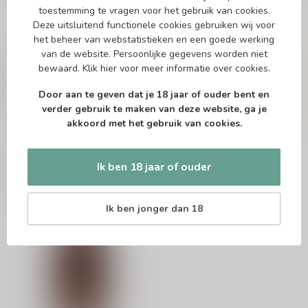
toestemming te vragen voor het gebruik van cookies.
Deze uitsluitend functionele cookies gebruiken wij voor
het beheer van webstatistieken en een goede werking
Vragen over dit product?
van de website. Persoonlijke gegevens worden niet
Of heb je hulp nodig bij het bestellen? Twijfel
bewaard.
Klik hier
voor meer informatie over cookies.
niet en neem contact met ons op. Dit kan
telefonisch via 071-2400285 of via de e-mail op
Door aan te geven dat je 18 jaar of ouder bent en
info@drankenhandelleiden.nl
. We helpen je
verder gebruik te maken van deze website, ga je
graag!
akkoord met het gebruik van cookies.
Ik ben 18 jaar of ouder
Recent bekeken
Ik ben jonger dan 18