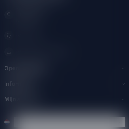
Zeemanlaan 22B
2313SZ Leiden
Nederland
071-2400285
info@drankenhandelleiden.nl
Openingstijden
Informatie
Mijn account