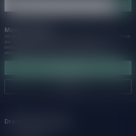
Meer informatie
Als je vragen hebt over onze producten of jouw aankoop, bezoek
dan onze klantenservicepagina. Hier vindt je onze
bedrijfsgegevens, antwoorden op veelgestelde vragen en
verschillende manieren om contact met ons op te nemen.
Klantenservice
Onze winkel
Drankenhandel Leiden
Zeemanlaan 22B