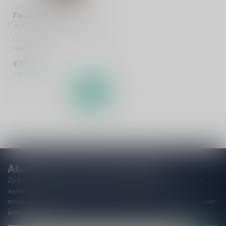
FACUNDO
Facundo Eximo 70cl
Dit product is uit voorraad
leverbaar!
€73,95
Op voorraad
Abonneer je op onze nieuwsbrief
Zo blijf je altijd op de hoogte van speciale releases en mooie
aanbiedingen. Die wil je toch niet missen!? We versturen
maximaal één keer per maand een mailing dus geen zorgen over
onnodige spam!