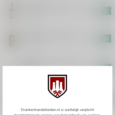
FOURSQUARE
Foursquare Penultimus 70cl
€108,99
Op voorraad
DON PAPA
Don Papa Baroko XXL 450cl
€309,99
Op voorraad
BACARDI
Bacardi Carta Blanca Superior
300cl
€78,99
Op voorraad
FOURSQUARE
Foursquare Spiced Rum 70cl
€23,99
Op voorraad
Drankenhandelleiden.nl is wettelijk verplicht