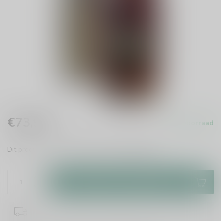
€73,95
Op voorraad
Incl. btw
Dit product is uit voorraad leverbaar!
Lees meer
.
Toevoegen aan winkelwagen