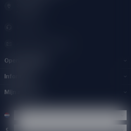
2313SZ Leiden
Nederland
071-2400285
info@drankenhandelleiden.nl
Openingstijden
Informatie
Mijn account
€