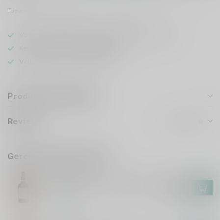
Toevoegen om te vergelijken
Deel dit product
Voor 16u besteld
, vandaag verzonden (ma t/m vr)
Keuze uit meer dan
5000 dranken
Veilig
verpakt en verzonden
Productomschrijving
Reviews
Gerelateerde producten
FOURSQUARE
Foursquare Convocation 70cl
€118,99
€101,99
Op voorraad