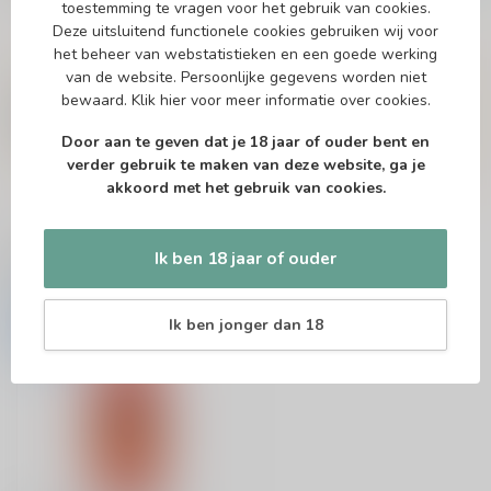
toestemming te vragen voor het gebruik van cookies.
Deze uitsluitend functionele cookies gebruiken wij voor
het beheer van webstatistieken en een goede werking
Vragen over dit product?
van de website. Persoonlijke gegevens worden niet
Of heb je hulp nodig bij het bestellen? Twijfel
bewaard.
Klik hier
voor meer informatie over cookies.
niet en neem contact met ons op. Dit kan
telefonisch via 071-2400285 of via de e-mail op
Door aan te geven dat je 18 jaar of ouder bent en
info@drankenhandelleiden.nl
. We helpen je
graag!
verder gebruik te maken van deze website, ga je
akkoord met het gebruik van cookies.
Ik ben 18 jaar of ouder
Recent bekeken
Ik ben jonger dan 18
-13%