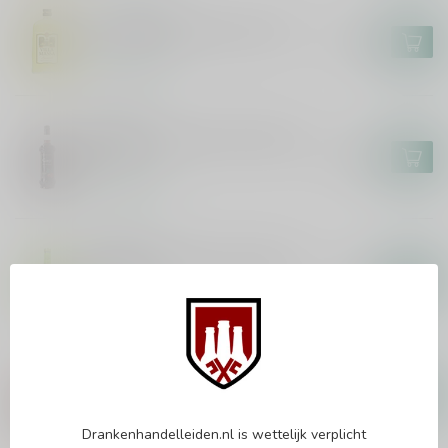
VILLA MASSA
Villa Massa Limoncello 70cl
€15,99
Op voorraad
ZIMBRO
Zimbro Ginja Serra da Estrela
70cl
€16,99
Op voorraad
CAFFO
Caffo Bergamino Di Calabria
70cl
€23,99
Op voorraad
GRAND MARNIER
Grand Marnier Rouge 100cl
€31,99
Op voorraad
Drankenhandelleiden.nl is wettelijk verplicht