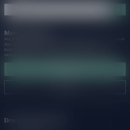
Meer informatie
Als je vragen hebt over onze producten of jouw aankoop, bezoek
dan onze klantenservicepagina. Hier vindt je onze
bedrijfsgegevens, antwoorden op veelgestelde vragen en
verschillende manieren om contact met ons op te nemen.
Klantenservice
Onze winkel
Drankenhandel Leiden