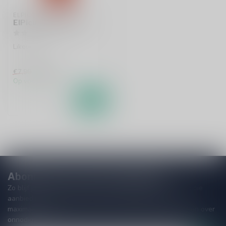
ELPICU
ElPicu Passion 70cl
Likeur
€6,99
€7,99
Op voorraad
Abonneer je op onze nieuwsbrief
Zo blijf je altijd op de hoogte van speciale releases en mooie
aanbiedingen. Die wil je toch niet missen!? We versturen
maximaal één keer per maand een mailing dus geen zorgen over
onnodige spam!