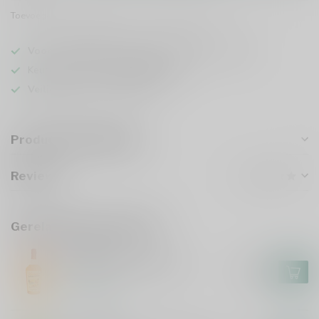
Toevoegen om te vergelijken
Deel dit product
Voor 16u besteld
, vandaag verzonden (ma t/m vr)
Keuze uit meer dan
5000 dranken
Veilig
verpakt en verzonden
Productomschrijving
Reviews
Gerelateerde producten
ZUIDAM
Nonna's Aperitivo 70cl
€12,99
Op voorraad