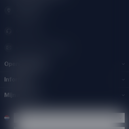
Zeemanlaan 22B
2313SZ Leiden
Nederland
071-2400285
info@drankenhandelleiden.nl
Openingstijden
Informatie
Mijn account