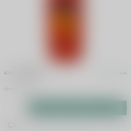
€6,99
€7,99
Op voorraad
Incl. btw
Likeur
Lees meer
.
Toevoegen aan winkelwagen