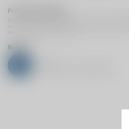
Productomschrijving
El Pez Volador 13,5% is een moderne frisse wijn van de typisch S
kleur en prachtige aroma’s van citrusfruit en passievrucht, gedro
tropisch fruit en aromatische kruiden.
Reviews
0
/
5
0
sterren op basis van
0
beoordelingen