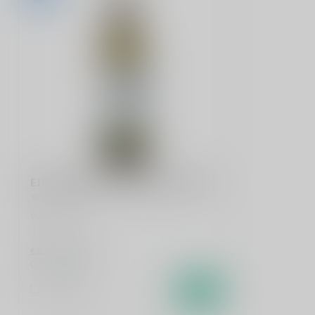
El Pez Volador Verdejo Rueda 75cl
Witte wijn
€7,49
€8,30
Op voorraad
Vergelijk