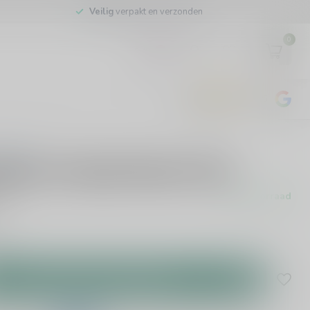
Veilig
verpakt en verzonden
0
EUR
4.8
/5
443
beoordelingen
rdelingen
lador Verdejo Rueda 75cl
Op voorraad
cl. btw
r
.
Toevoegen aan winkelwagen