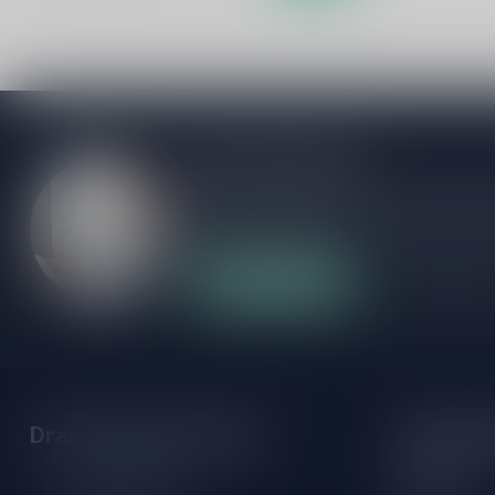
Meer informatie
Als je vragen hebt over onze producten of
klantenservicepagina. Hier vindt je onze b
veelgestelde vragen en verschillende mani
Klantenservice
Onze winke
Drankenhandel Leiden
Openings
Maandag:
Zeemanlaan 22B