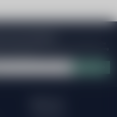
je op onze nieuwsbrief
ijd op de hoogte van speciale releases en mooie aanbiedingen. Die
et missen!? We versturen maximaal één keer per maand een mailing
n over onnodige spam!
Abonneer
Mijn account
Account informatie