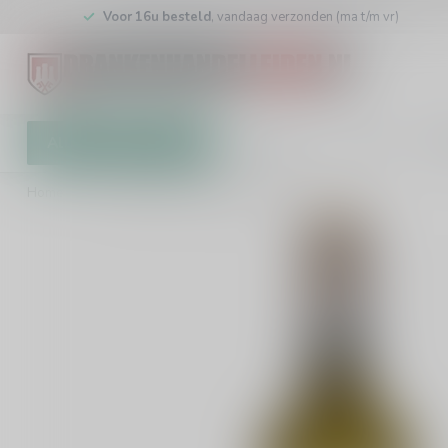
Voor 16u besteld
, vandaag verzonden (ma t/m vr)
Alle categorieën
Cadeaubon
Winkel
Klan
Home
/
El Pez Volador Verdejo Rueda 75cl