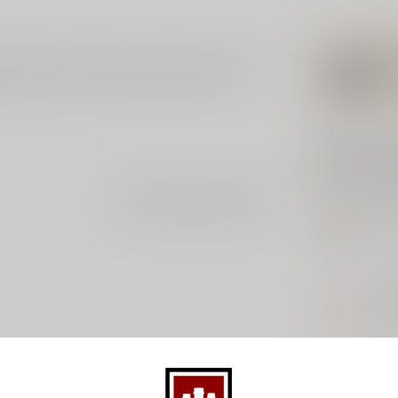
paanse druif Verdejo. De wijn heeft een gouden
ogde perzik en venkel. Heerlijke smaken van
Gerelatee
EP
Je beoordeling toevoegen
Epi
Op 
RA
Ra
Op 
EP