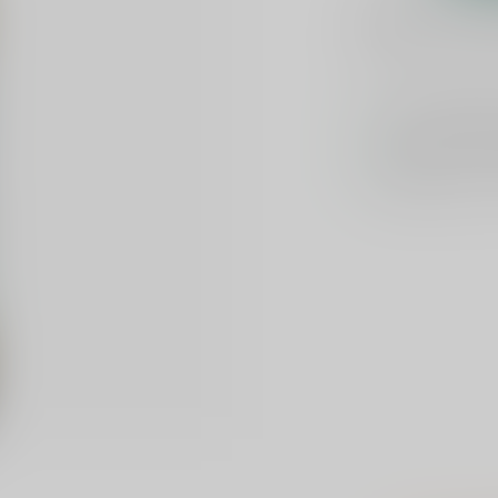
Plaats je bes
Toevoegen om te verge
Voor 16u beste
Keuze uit meer 
Veilig
verpakt e