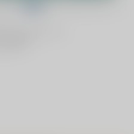
telling binnen
09:49:18
en het wordt vandaag nog verzonden!
lijken
Deel dit product
ld
, vandaag verzonden (ma t/m vr)
dan
5000 dranken
n verzonden