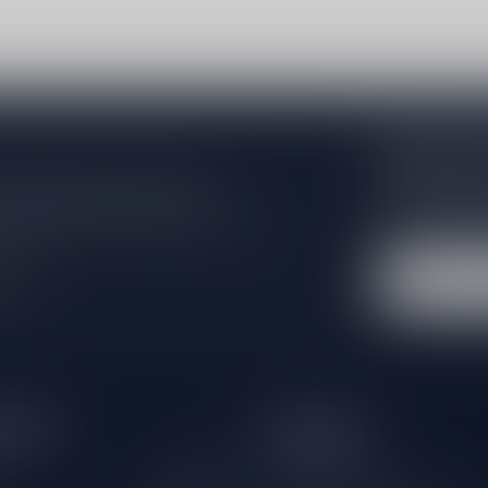
Abonneer 
Zo blijf je alt
 jouw aankoop, bezoek dan onze
wil je toch ni
edrijfsgegevens, antwoorden op
eren om contact met ons op te nemen.
dus geen zorge
l
tijden
Informatie
Gesloten
Klantenservice