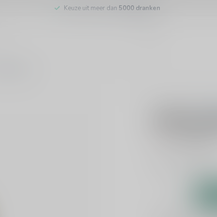
Keuze uit meer dan
5000 dranken
tenservice
0 beoo
El Pez Vo
€7,49
€8,30
In
Witte wijn
Lees mee