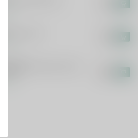
curo Salice Salentino 75cl
€8,95
€7,49
voorraad
ICURO
curo Pecorino 75cl
€9,95
€8,49
voorraad
DALL JACKSON
dall-Jackson Chardonnay Vintner's
€20,95
erve 75cl
€16,99
voorraad