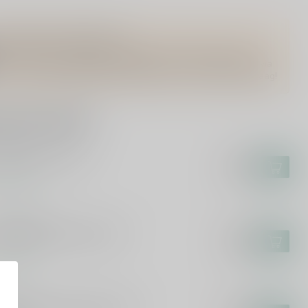
Vragen over dit product?
Of heb je hulp nodig bij het bestellen? Twijfel niet en neem
contact met ons op. Dit kan telefonisch via 071-2400285 of via
de e-mail op
info@drankenhandelleiden.nl
. We helpen je graag!
rde producten
ICURO
curo Rosato 75cl
€9,25
€7,99
voorraad
MON BILBAO
mon Bilbao Rosado 75cl
€9,95
€8,49
voorraad
ICURO