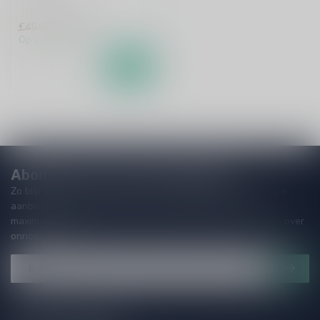
€39,99
€45,99
Op voorraad
Abonneer je op onze nieuwsbrief
Zo blijf je altijd op de hoogte van speciale releases en mooie
aanbiedingen. Die wil je toch niet missen!? We versturen
maximaal één keer per maand een mailing dus geen zorgen over
onnodige spam!