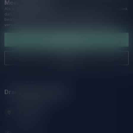
Meer informatie
Als je vragen hebt over onze producten of jouw aankoop, bezoek
dan onze klantenservicepagina. Hier vindt je onze
bedrijfsgegevens, antwoorden op veelgestelde vragen en
verschillende manieren om contact met ons op te nemen.
Klantenservice
Onze winkel
Drankenhandel Leiden
Zeemanlaan 22B
2313SZ Leiden
Nederland