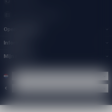
071-2400285
info@drankenhandelleiden.nl
Openingstijden
Informatie
Mijn account
€