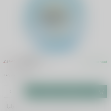
€39,99
€45,99
Op voorraad
Incl. btw
Tequila
Lees meer
.
Toevoegen aan winkelwagen