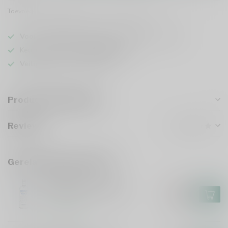
Toevoegen om te vergelijken
Deel dit product
Voor 16u besteld
, vandaag verzonden (ma t/m vr)
Keuze uit meer dan
5000 dranken
Veilig
verpakt en verzonden
Productomschrijving
Reviews
Gerelateerde producten
ABSOLUT
Absolut Vodka 100cl
€22,99
€19,99
Op voorraad