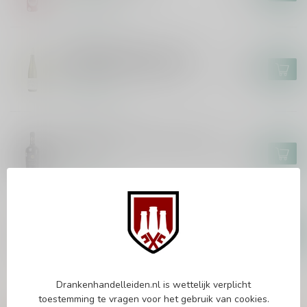
Op voorraad
MARKUS MOLITOR
Markus Molitor Kinheimer
Hubertuslay Auslese 75cl
€44,95
Op voorraad
MASCA DEL TACCO
Masca del Tacco Susumaniello
75cl
€14,95
Op voorraad
EPICURO
Epicuro Rosato 75cl
€9,25
€7,99
Op voorraad
Drankenhandelleiden.nl is wettelijk verplicht
toestemming te vragen voor het gebruik van cookies.
Vragen over dit product?