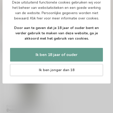
Deze uitsluitend functionele cookies gebruiken wij voor
Of heb je hulp nodig bij het bestellen? Twijfel
het beheer van webstatistieken en een goede werking
niet en neem contact met ons op. Dit kan
van de website. Persoonlijke gegevens worden niet
telefonisch via 071-2400285 of via de e-mail op
bewaard.
Klik hier
voor meer informatie over cookies.
info@drankenhandelleiden.nl
. We helpen je
graag!
Door aan te geven dat je 18 jaar of ouder bent en
verder gebruik te maken van deze website, ga je
akkoord met het gebruik van cookies.
Recent bekeken
Ik ben 18 jaar of ouder
Ik ben jonger dan 18
DOMAINE MASSE
Domaine Masse Givry