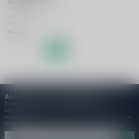
1er Cru 75cl
Dit product is uit voorraad
leverbaar.
€32,95
Op voorraad
Abonneer je op onze nieuwsbrief
Zo blijf je altijd op de hoogte van speciale releases en mooie
aanbiedingen. Die wil je toch niet missen!? We versturen
maximaal één keer per maand een mailing dus geen zorgen over
onnodige spam!