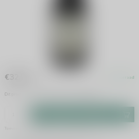
€32,95
Op voorraad
Incl. btw
Dit product is uit voorraad leverbaar.
Lees meer
.
Toevoegen aan winkelwagen
Toevoegen om te vergelijken
Deel dit product