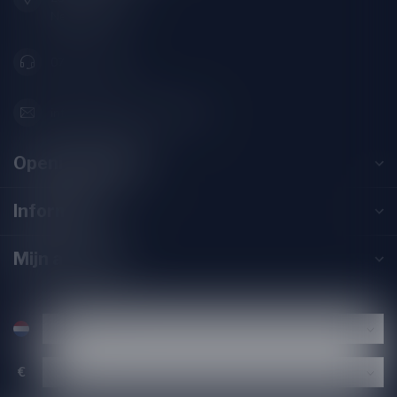
Nederland
071-2400285
info@drankenhandelleiden.nl
Openingstijden
Informatie
Mijn account
€