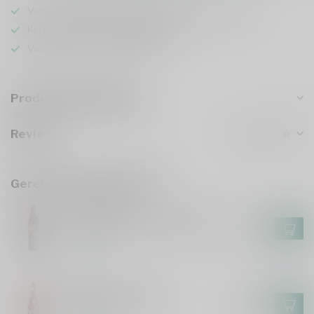
Voor 16u besteld
, vandaag verzonden (ma t/m vr)
Keuze uit meer dan
5000 dranken
Veilig
verpakt en verzonden
Productomschrijving
Reviews
Gerelateerde producten
IRON MAIDEN
Iron Maiden Darkest Red 75cl
€13,99
Op voorraad
LOLEA
Lolea Sangria 75cl
€7,49