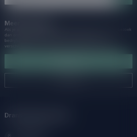
Meer informatie
Als je vragen hebt over onze producten of jouw aankoop, bezoek
dan onze klantenservicepagina. Hier vindt je onze
bedrijfsgegevens, antwoorden op veelgestelde vragen en
verschillende manieren om contact met ons op te nemen.
Klantenservice
Onze winkel
Drankenhandel Leiden
Zeemanlaan 22B
2313SZ Leiden