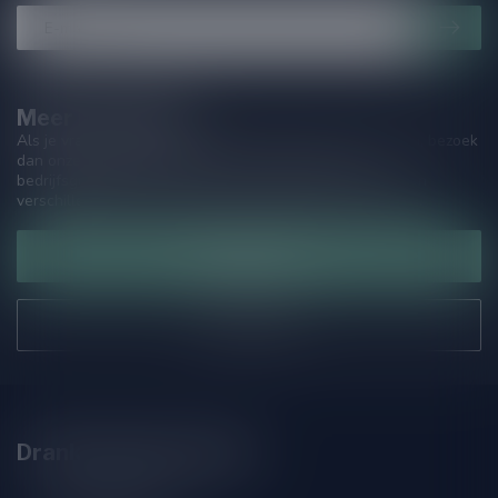
Meer informatie
Als je vragen hebt over onze producten of jouw aankoop, bezoek
dan onze klantenservicepagina. Hier vindt je onze
bedrijfsgegevens, antwoorden op veelgestelde vragen en
verschillende manieren om contact met ons op te nemen.
Klantenservice
Onze winkel
Drankenhandel Leiden