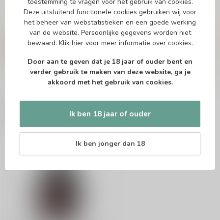
toestemming te vragen voor het gebruik van cookies.
Deze uitsluitend functionele cookies gebruiken wij voor
het beheer van webstatistieken en een goede werking
Vragen over dit product?
van de website. Persoonlijke gegevens worden niet
Of heb je hulp nodig bij het bestellen? Twijfel
niet en neem contact met ons op. Dit kan
bewaard.
Klik hier
voor meer informatie over cookies.
telefonisch via 071-2400285 of via de e-mail op
info@drankenhandelleiden.nl
. We helpen je
Door aan te geven dat je 18 jaar of ouder bent en
graag!
verder gebruik te maken van deze website, ga je
akkoord met het gebruik van cookies.
Recent bekeken
Ik ben 18 jaar of ouder
Ik ben jonger dan 18