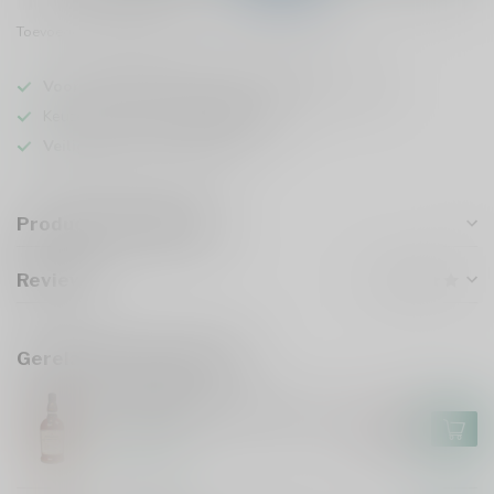
Toevoegen om te vergelijken
Deel dit product
Voor 16u besteld
, vandaag verzonden (ma t/m vr)
Keuze uit meer dan
5000 dranken
Veilig
verpakt en verzonden
Productomschrijving
Reviews
Gerelateerde producten
FOURSQUARE
Foursquare Convocation 70cl
€118,99
€101,99
Op voorraad