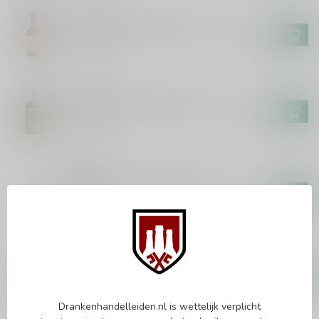
FOURSQUARE
Foursquare Penultimus 70cl
€108,99
Op voorraad
DON PAPA
Don Papa Baroko XXL 450cl
€309,99
Op voorraad
BACARDI
Bacardi Carta Blanca Superior
300cl
€78,99
Op voorraad
FOURSQUARE
Foursquare Spiced Rum 70cl
€23,99
Op voorraad
Drankenhandelleiden.nl is wettelijk verplicht