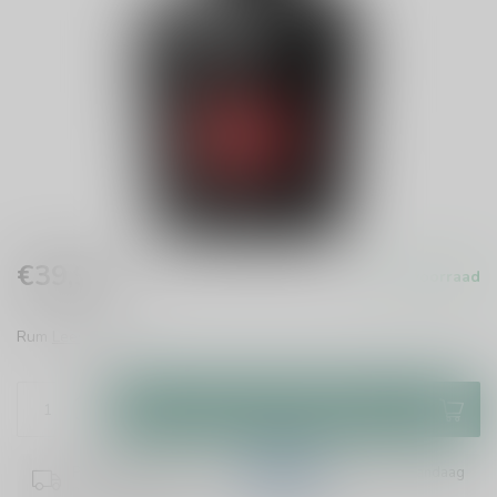
€39,99
Op voorraad
Incl. btw
Rum
Lees meer
.
Toevoegen aan winkelwagen
Plaats je bestelling binnen
03:22:31
en het wordt vandaag
nog verzonden!