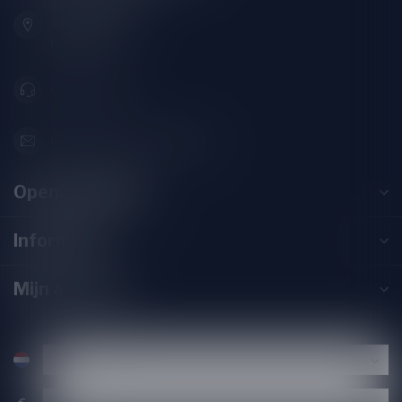
Zeemanlaan 22B
2313SZ Leiden
Nederland
071-2400285
info@drankenhandelleiden.nl
Openingstijden
Informatie
Mijn account