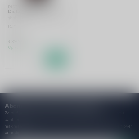
DICTADOR
Dictador 12 Years 70cl
Rum
€39,99
Op voorraad
Abonneer je op onze nieuwsbrief
Zo blijf je altijd op de hoogte van speciale releases en mooie
aanbiedingen. Die wil je toch niet missen!? We versturen
maximaal één keer per maand een mailing dus geen zorgen over
onnodige spam!