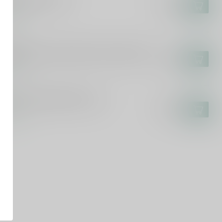
rol Aperitivo 70cl
€13,99
voorraad
KUYPER
Kuyper Passionfruit Martini Cocktail 50cl
€10,99
voorraad
ostura Orange Bitters 10cl
€10,99
voorraad