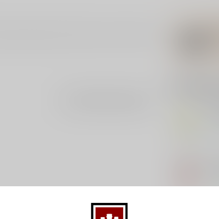
ktail met smaken van bessen en citrus. De inhoud
Gerelatee
Je beoordeling toevoegen
DE 
De 
Op 
AP
Ape
Op 
AP