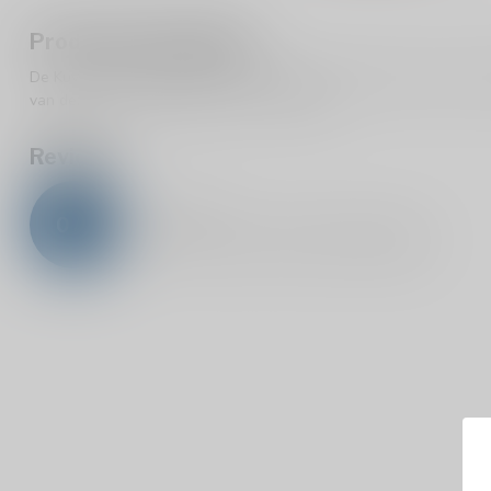
Productomschrijving
De Kuyper Cosmopolitan Cocktail 14.9% is een ready-to-serve coc
van deze fles is voldoende voor 4 cocktails.
Reviews
0
/
5
0
sterren op basis van
0
beoordelingen