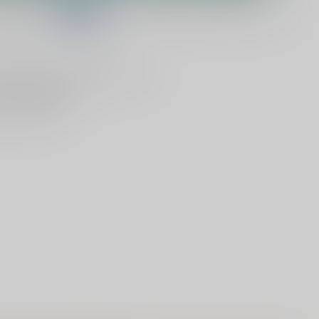
telling binnen
13:39:24
en het wordt vandaag nog verzonden!
lijken
Deel dit product
ld
, vandaag verzonden (ma t/m vr)
dan
5000 dranken
n verzonden