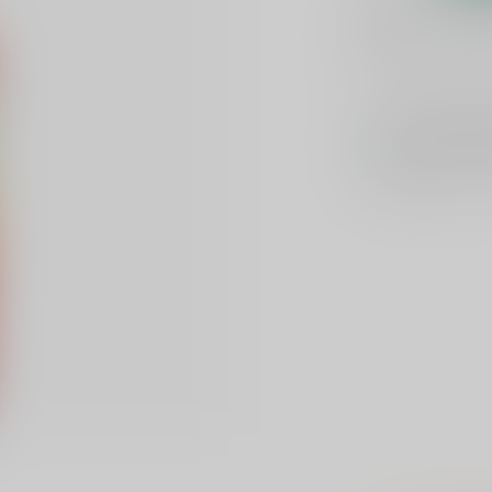
Plaats je bes
Toevoegen om te verge
Voor 16u beste
Keuze uit meer 
Veilig
verpakt e