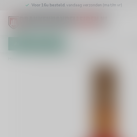
Voor 16u besteld
, vandaag verzonden (ma t/m vr)
Alle categorieën
Cadeaubon
Winkel
Klan
Home
/
De Kuyper Cosmopolitan Cocktail 50cl