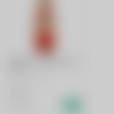
DE KUYPER
De Kuyper Cosmopolitan Cocktail
50cl
Kant-en-klare cocktail
€10,99
Op voorraad
Vergelijk