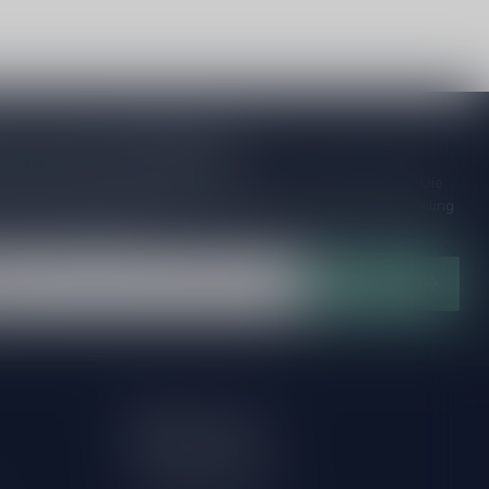
je op onze nieuwsbrief
ijd op de hoogte van speciale releases en mooie aanbiedingen. Die
et missen!? We versturen maximaal één keer per maand een mailing
n over onnodige spam!
Abonneer
Mijn account
Account informatie