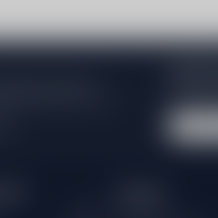
Abonneer 
Zo blijf je alt
 jouw aankoop, bezoek dan onze
wil je toch ni
edrijfsgegevens, antwoorden op
eren om contact met ons op te nemen.
dus geen zorge
l
tijden
Informatie
Gesloten
Klantenservice