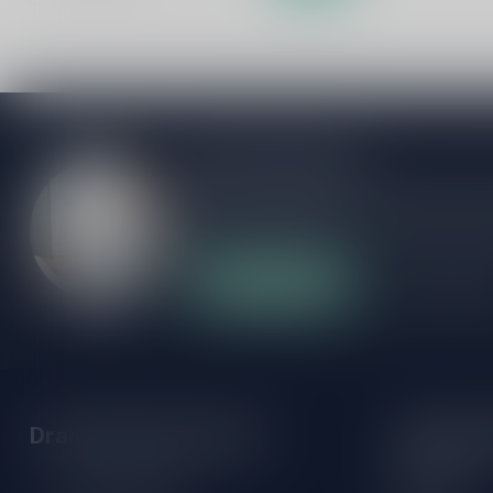
Meer informatie
Als je vragen hebt over onze producten of
klantenservicepagina. Hier vindt je onze b
veelgestelde vragen en verschillende mani
Klantenservice
Onze winke
Drankenhandel Leiden
Openings
Maandag:
Zeemanlaan 22B