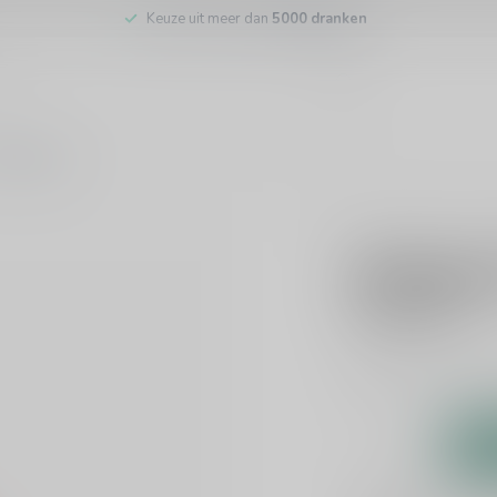
Keuze uit meer dan
5000 dranken
tenservice
DE KUYPER
De Kuype
€10,99
Incl. btw
Kant-en-klare cockt