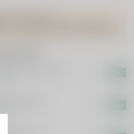
Vragen over dit product?
Of heb je hulp nodig bij het bestellen? Twijfel niet en neem
contact met ons op. Dit kan telefonisch via 071-2400285 of via
de e-mail op
info@drankenhandelleiden.nl
. We helpen je graag!
rde producten
KUYPER
Kuyper Limoncello Spritz 75cl
€6,95
voorraad
EROL
rol Aperitivo 100cl
€15,99
voorraad
EROL