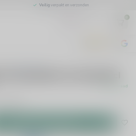
Veilig
verpakt en verzonden
0
EUR
4.8
/5
443
beoordelingen
0 beoordelingen
r Cosmopolitan Cocktail 50cl
Op voorraad
ail
Lees meer
.
Toevoegen aan winkelwagen