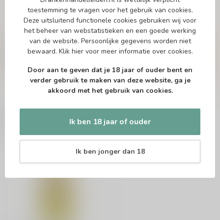
toestemming te vragen voor het gebruik van cookies.
Deze uitsluitend functionele cookies gebruiken wij voor
Vragen over dit product?
het beheer van webstatistieken en een goede werking
van de website. Persoonlijke gegevens worden niet
Of heb je hulp nodig bij het bestellen? Twijfel
niet en neem contact met ons op. Dit kan
bewaard.
Klik hier
voor meer informatie over cookies.
telefonisch via 071-2400285 of via de e-mail op
info@drankenhandelleiden.nl
. We helpen je
Door aan te geven dat je 18 jaar of ouder bent en
graag!
verder gebruik te maken van deze website, ga je
akkoord met het gebruik van cookies.
Recent bekeken
Ik ben 18 jaar of ouder
Ik ben jonger dan 18