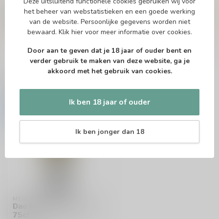
Deze uitsluitend functionele cookies gebruiken wij voor
Of heb je hulp nodig bij het bestellen? Twijfel
het beheer van webstatistieken en een goede werking
niet en neem contact met ons op. Dit kan
telefonisch via 071-2400285 of via de e-mail op
van de website. Persoonlijke gegevens worden niet
info@drankenhandelleiden.nl
. We helpen je
bewaard.
Klik hier
voor meer informatie over cookies.
graag!
Door aan te geven dat je 18 jaar of ouder bent en
verder gebruik te maken van deze website, ga je
akkoord met het gebruik van cookies.
Recent bekeken
Ik ben 18 jaar of ouder
-15%
Ik ben jonger dan 18
MEIA ENCOSTA
Dao Meia Encosta Wit
75cl