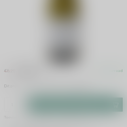
€6,99
€8,20
Op voorraad
Incl. btw
Dit product is uit voorraad leverbaar.
Lees meer
.
Toevoegen aan winkelwagen
Toevoegen om te vergelijken
Deel dit product