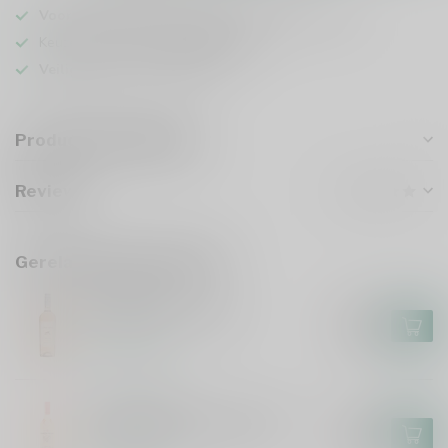
Voor 16u besteld
, vandaag verzonden (ma t/m vr)
Keuze uit meer dan
5000 dranken
Veilig
verpakt en verzonden
Productomschrijving
Reviews
Gerelateerde producten
EPICURO
Epicuro Rosato 75cl
€9,25
€7,99
Op voorraad
RAMON BILBAO
Ramon Bilbao Rosado 75cl
€9,95
€8,49