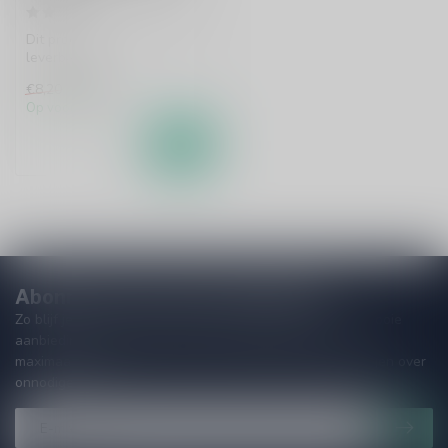
Dit product is uit voorraad
leverbaar.
€6,99
€8,20
Op voorraad
Abonneer je op onze nieuwsbrief
Zo blijf je altijd op de hoogte van speciale releases en mooie
aanbiedingen. Die wil je toch niet missen!? We versturen
maximaal één keer per maand een mailing dus geen zorgen over
onnodige spam!