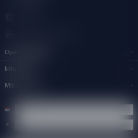
Nederland
071-2400285
info@drankenhandelleiden.nl
Openingstijden
Informatie
Mijn account
€