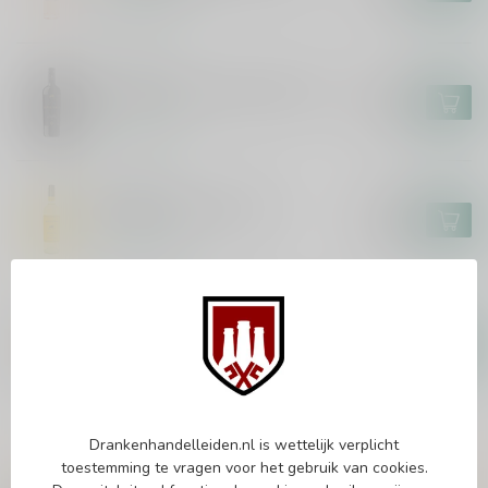
Op voorraad
EPICURO
Epicuro Salice Salentino 75cl
€8,95
€7,49
Op voorraad
EPICURO
Epicuro Pecorino 75cl
€9,95
€8,49
Op voorraad
KENDALL JACKSON
Kendall-Jackson Chardonnay
€20,95
Vintner's Reserve 75cl
€16,99
Op voorraad
Drankenhandelleiden.nl is wettelijk verplicht
toestemming te vragen voor het gebruik van cookies.
Vragen over dit product?