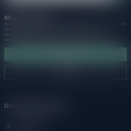
Meer informatie
Als je vragen hebt over onze producten of jouw aankoop, bezoek
dan onze klantenservicepagina. Hier vindt je onze
bedrijfsgegevens, antwoorden op veelgestelde vragen en
verschillende manieren om contact met ons op te nemen.
Klantenservice
Onze winkel
Drankenhandel Leiden
Zeemanlaan 22B
2313SZ Leiden