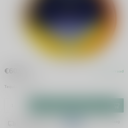
€60,99
Op voorraad
Incl. btw
Tequila
Lees meer
.
Toevoegen aan winkelwagen
Plaats je bestelling binnen
13:53:02
en het wordt vandaag
nog verzonden!