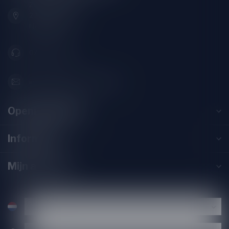
Zeemanlaan 22B
2313SZ Leiden
Nederland
071-2400285
info@drankenhandelleiden.nl
Openingstijden
Informatie
Mijn account