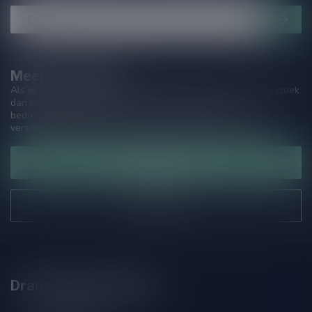
Meer informatie
Als je vragen hebt over onze producten of jouw aankoop, bezoek
dan onze klantenservicepagina. Hier vindt je onze
bedrijfsgegevens, antwoorden op veelgestelde vragen en
verschillende manieren om contact met ons op te nemen.
Klantenservice
Onze winkel
Drankenhandel Leiden