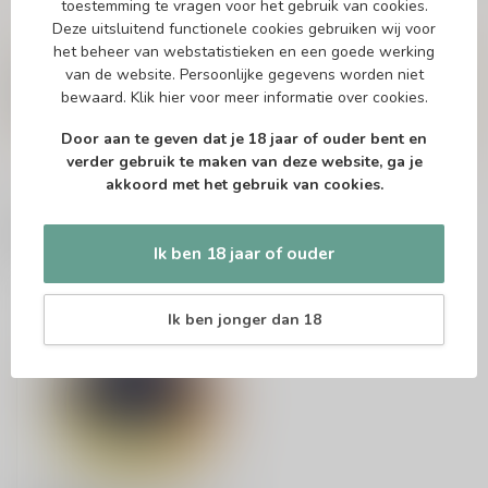
toestemming te vragen voor het gebruik van cookies.
Deze uitsluitend functionele cookies gebruiken wij voor
Vragen over dit product?
het beheer van webstatistieken en een goede werking
Of heb je hulp nodig bij het bestellen? Twijfel
van de website. Persoonlijke gegevens worden niet
niet en neem contact met ons op. Dit kan
bewaard.
Klik hier
voor meer informatie over cookies.
telefonisch via 071-2400285 of via de e-mail op
info@drankenhandelleiden.nl
. We helpen je
graag!
Door aan te geven dat je 18 jaar of ouder bent en
verder gebruik te maken van deze website, ga je
akkoord met het gebruik van cookies.
Recent bekeken
Ik ben 18 jaar of ouder
Ik ben jonger dan 18