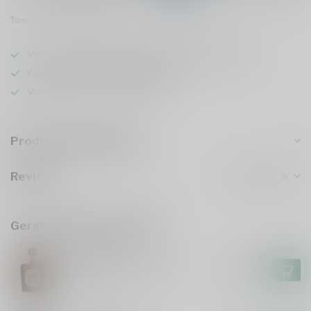
Toevoegen om te vergelijken
Deel dit product
Voor 16u besteld
, vandaag verzonden (ma t/m vr)
Keuze uit meer dan
5000 dranken
Veilig
verpakt en verzonden
Productomschrijving
Reviews
Gerelateerde producten
DON JULIO
Don Julio Anejo 70cl
€62,99
Op voorraad