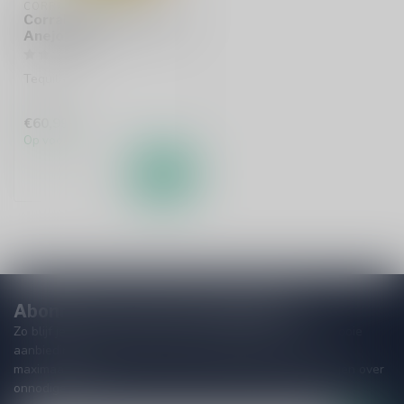
CORRALEJO
Corralejo 99000 Horas
Anejo 70cl
Tequila
€60,99
Op voorraad
Abonneer je op onze nieuwsbrief
Zo blijf je altijd op de hoogte van speciale releases en mooie
aanbiedingen. Die wil je toch niet missen!? We versturen
maximaal één keer per maand een mailing dus geen zorgen over
onnodige spam!