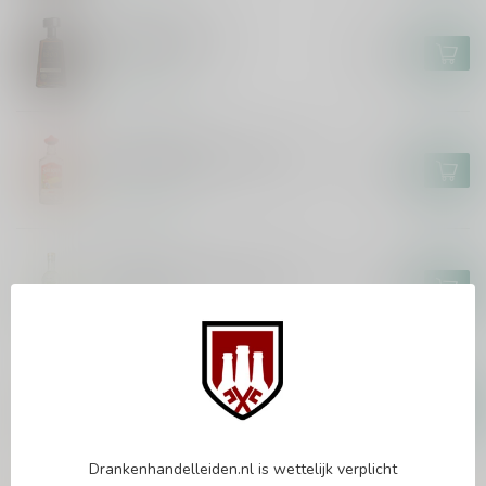
1800 TEQUILA
1800 Anejo 70cl
€37,99
Op voorraad
SIERRA TEQUILA
Sierra Tequila Blanco 70cl
€15,99
Op voorraad
ARETTE
Arette Tequila Blanco 70cl
€82,99
Op voorraad
MADRE
Madre Mezcal Espadin 70cl
€47,99
Op voorraad
Drankenhandelleiden.nl is wettelijk verplicht