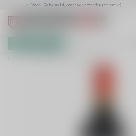
Voor 16u besteld
, vandaag verzonden (ma t/m vr)
Alle categorieën
Cadeaubon
Winkel
Klan
Home
/
Peyrelongue Saint-Emilion Grand Cru 75cl