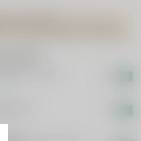
Vragen over dit product?
Of heb je hulp nodig bij het bestellen? Twijfel niet en neem
contact met ons op. Dit kan telefonisch via 071-2400285 of via
de e-mail op
info@drankenhandelleiden.nl
. We helpen je graag!
rde producten
N MAIDEN
n Maiden Darkest Red 75cl
€13,99
voorraad
LEA
ea Sangria 75cl
€7,49
voorraad
RKUS MOLITOR