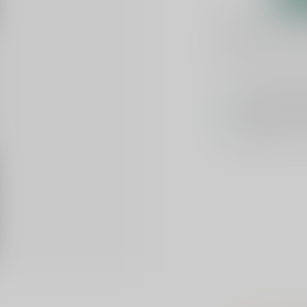
Plaats je bes
Toevoegen om te verge
Voor 16u beste
Keuze uit meer 
Veilig
verpakt e