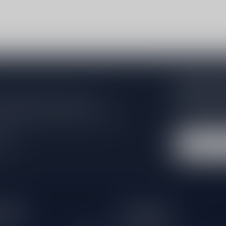
Abonneer 
Zo blijf je alt
 jouw aankoop, bezoek dan onze
wil je toch ni
edrijfsgegevens, antwoorden op
eren om contact met ons op te nemen.
dus geen zorge
l
tijden
Informatie