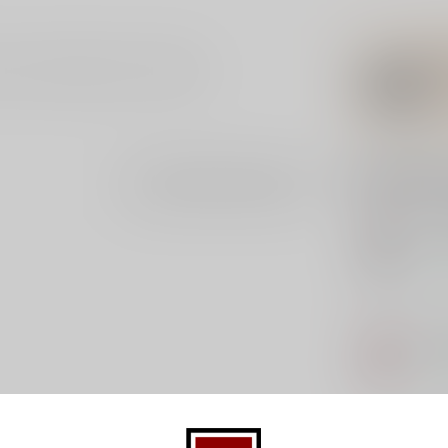
jn uit de Bordeaux in Frankrijk.
Gerelatee
Je beoordeling toevoegen
IRO
Iro
Op 
LO
Lol
Op 
MA