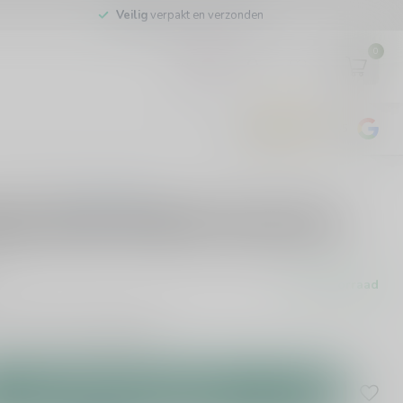
Veilig
verpakt en verzonden
0
EUR
4.8
/5
443
beoordelingen
0 beoordelingen
gue Saint-Emilion Grand Cru
Op voorraad
oorraad leverbaar!
Lees meer
.
Toevoegen aan winkelwagen