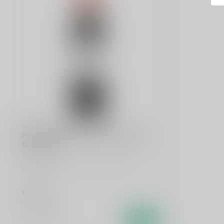
PEYRELONGUE
Peyrelongue Saint-Emilion Grand
Cru 75cl
Dit product is uit voorraad leverbaar!
€25,95
Op voorraad
Vergelijk