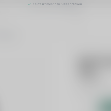
Keuze uit meer dan
5000 dranken
tenservice
PEYRELONGUE
Peyrelon
75cl
€25,95
Incl. btw
Dit product is uit v