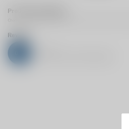
Productomschrijving
Chateau Peyrelongue Saint-Emilion Grand Cru 13.5% is een rode wi
Reviews
0
/
5
0
sterren op basis van
0
beoordelingen