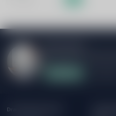
Meer informatie
Als je vragen hebt over onze producten of
klantenservicepagina. Hier vindt je onze b
veelgestelde vragen en verschillende mani
Klantenservice
Onze winke
Drankenhandel Leiden
Openings