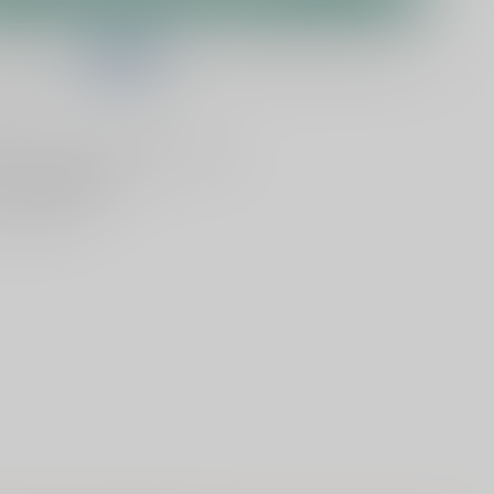
telling binnen
04:01:56
en het wordt vandaag nog verzonden!
lijken
Deel dit product
ld
, vandaag verzonden (ma t/m vr)
dan
5000 dranken
n verzonden