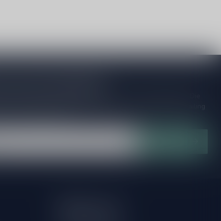
je op onze nieuwsbrief
ijd op de hoogte van speciale releases en mooie aanbiedingen. Die
et missen!? We versturen maximaal één keer per maand een mailing
n over onnodige spam!
Abonneer
Mijn account