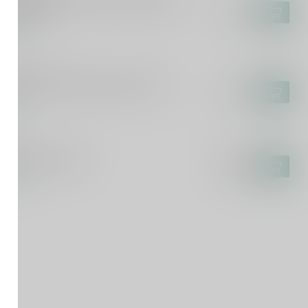
kus Molitor Kinheimer Hubertuslay
lese 75cl
€44,95
voorraad
SCA DEL TACCO
sca del Tacco Susumaniello 75cl
€14,95
voorraad
ICURO
curo Rosato 75cl
€9,25
€7,99
voorraad