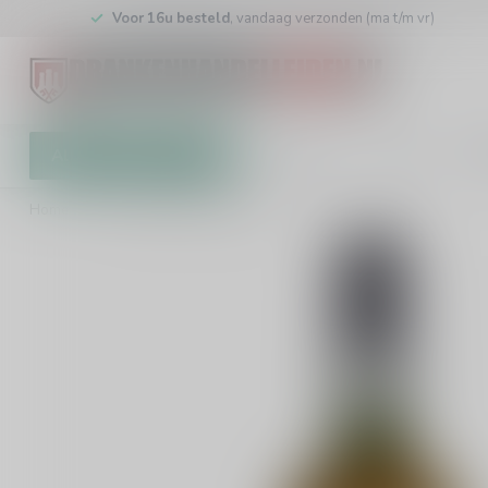
Voor 16u besteld
, vandaag verzonden (ma t/m vr)
Alle categorieën
Cadeaubon
Winkel
Klan
Home
/
Calem Fine White Port 75cl