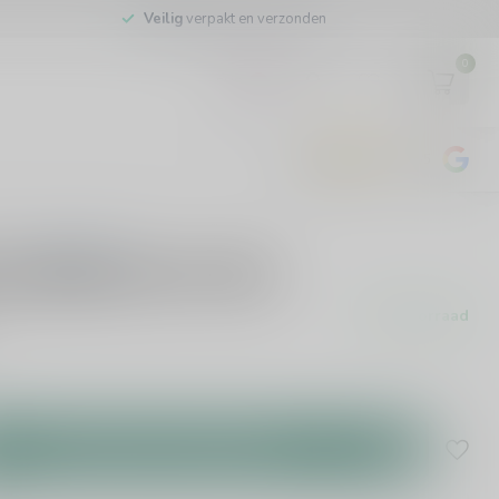
Veilig
verpakt en verzonden
0
EUR
4.8
/5
443
beoordelingen
0 beoordelingen
ne White Port 75cl
Op voorraad
Toevoegen aan winkelwagen