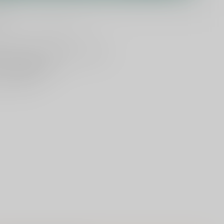
en
lijken
Deel dit product
ld
, vandaag verzonden (ma t/m vr)
dan
5000 dranken
n verzonden