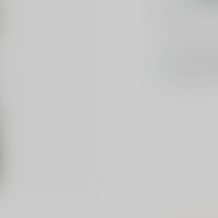
1-2 werkdag
Toevoegen om te verge
Voor 16u beste
Keuze uit meer 
Veilig
verpakt e