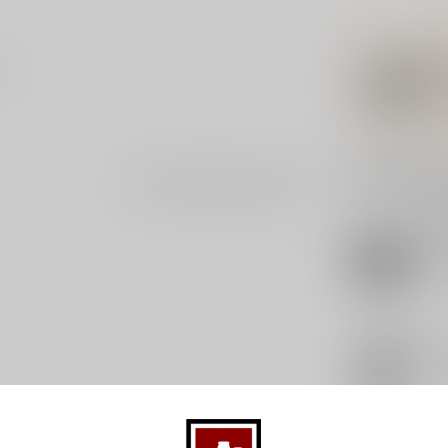
em.
Gerelatee
Je beoordeling toevoegen
GR
Gra
5x
Op 
KO
Ko
Op 
VA