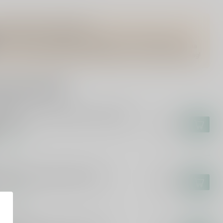
Vragen over dit product?
Of heb je hulp nodig bij het bestellen? Twijfel niet en neem
contact met ons op. Dit kan telefonisch via 071-2400285 of via
de e-mail op
info@drankenhandelleiden.nl
. We helpen je graag!
rde producten
AHAMS
ham's Port Mini Selection Gift Pack
50ml
€17,95
voorraad
PKE
pke Colheita 2005-2023 75cl
€39,99
voorraad
LDESPINO