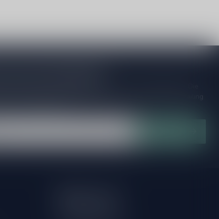
je op onze nieuwsbrief
ijd op de hoogte van speciale releases en mooie aanbiedingen. Die
et missen!? We versturen maximaal één keer per maand een mailing
n over onnodige spam!
Abonneer
Mijn account
Account informatie