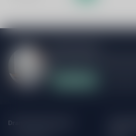
Meer informatie
Als je vragen hebt over onze producten of
klantenservicepagina. Hier vindt je onze b
veelgestelde vragen en verschillende mani
Klantenservice
Onze winke
Drankenhandel Leiden
Openings
Maandag: