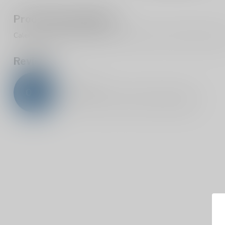
Productomschrijving
Calem Fine White Port 20% is een witte port van het Porthuis Cal
Reviews
0
/
5
0
sterren op basis van
0
beoordelingen