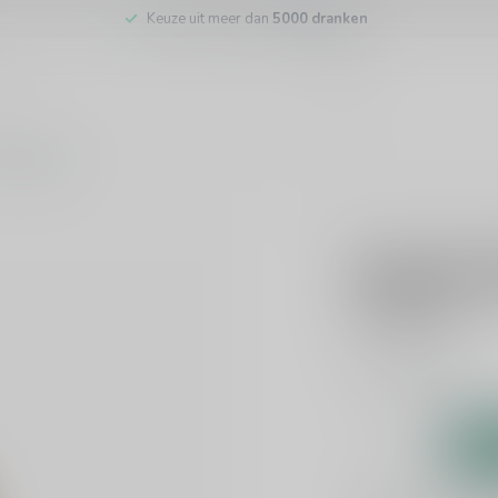
Keuze uit meer dan
5000 dranken
tenservice
CALEM
Calem Fi
€11,99
Incl. btw
Port
Lees meer
.