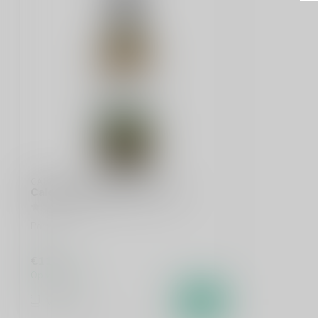
CALEM
Calem Fine White Port 75cl
Port
€11,99
Op voorraad
Vergelijk