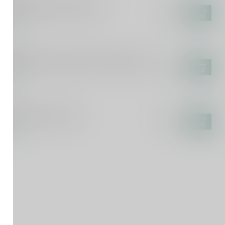
despino Isabela Cream 75cl
€19,95
voorraad
LDESPINO
ldespino Pedro Ximénez El Candado 75cl
€27,50
voorraad
RPANO
rpano Punt e Mes 75cl
€14,99
voorraad