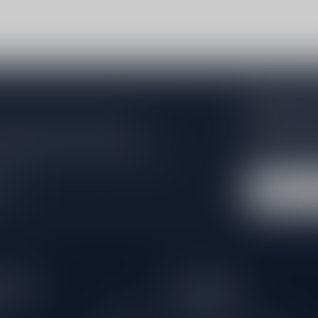
Abonneer 
Zo blijf je alt
 jouw aankoop, bezoek dan onze
wil je toch ni
edrijfsgegevens, antwoorden op
eren om contact met ons op te nemen.
dus geen zorge
l
tijden
Informatie
Gesloten
Klantenservice