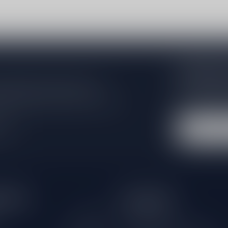
Abonneer 
Zo blijf je alt
 jouw aankoop, bezoek dan onze
wil je toch ni
edrijfsgegevens, antwoorden op
eren om contact met ons op te nemen.
dus geen zorge
l
tijden
Informatie
Gesloten
Klantenservice