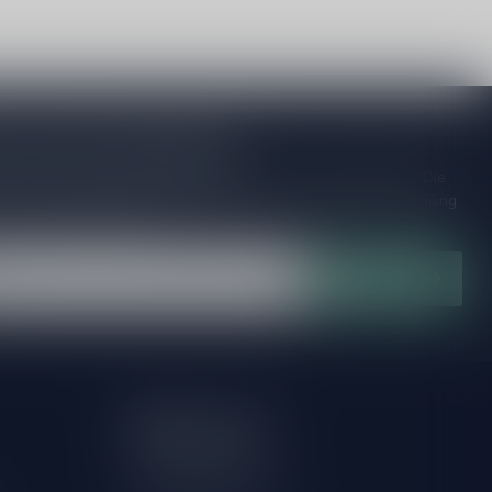
je op onze nieuwsbrief
ijd op de hoogte van speciale releases en mooie aanbiedingen. Die
et missen!? We versturen maximaal één keer per maand een mailing
n over onnodige spam!
Abonneer
Mijn account
Account informatie