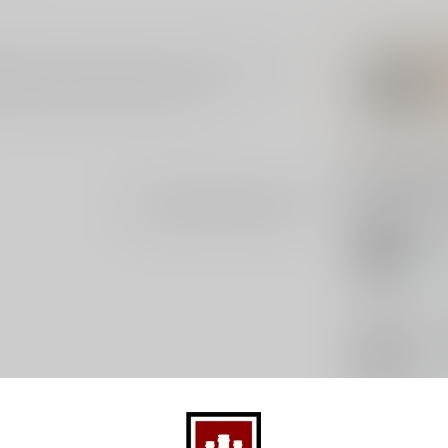
0 jaar oud en heeft tonen van hout, noten en
itenkaas en desserts met caramel.
Gerelatee
Je beoordeling toevoegen
KO
Ko
Op 
VA
Val
Op 
VA