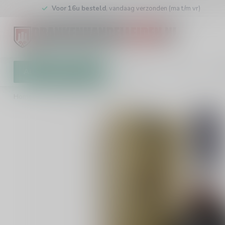
Voor 16u besteld
, vandaag verzonden (ma t/m vr)
Alle categorieën
Cadeaubon
Winkel
Klan
Home
/
Calem 10 Years 75cl