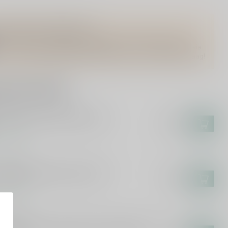
Vragen over dit product?
Of heb je hulp nodig bij het bestellen? Twijfel niet en neem
contact met ons op. Dit kan telefonisch via 071-2400285 of via
de e-mail op
info@drankenhandelleiden.nl
. We helpen je graag!
rde producten
PKE
pke Colheita 2005-2023 75cl
€39,99
voorraad
LDESPINO
despino Isabela Cream 75cl
€19,95
voorraad
LDESPINO