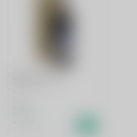
CALEM
Calem 10 Years 75cl
Port
€20,99
Op voorraad
Vergelijk