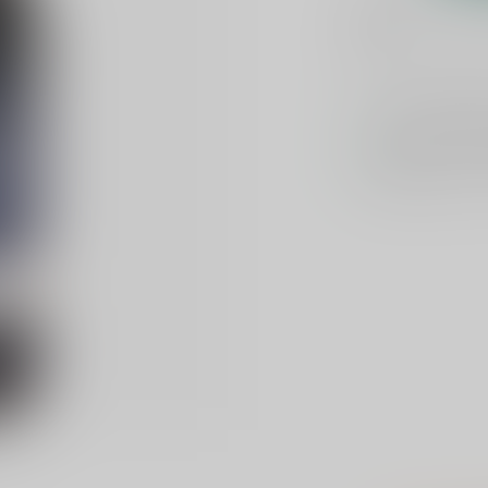
Toevoegen om te verge
Voor 16u beste
Keuze uit meer 
Veilig
verpakt e