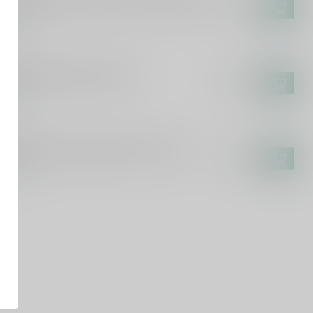
ldespino Pedro Ximénez El Candado 75cl
€27,50
voorraad
BORNE
borne Pedro Ximenez 75cl
€13,99
voorraad
AHAMS
ham's Six Grapes Reserve Port 75cl
€20,50
voorraad