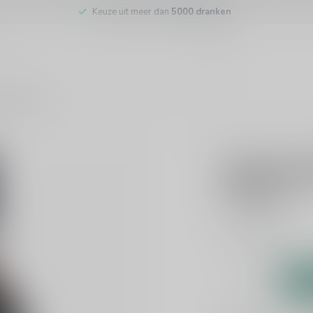
Keuze uit meer dan
5000 dranken
tenservice
CALEM
Calem 10
€20,99
Incl. btw
Port
Lees meer
.