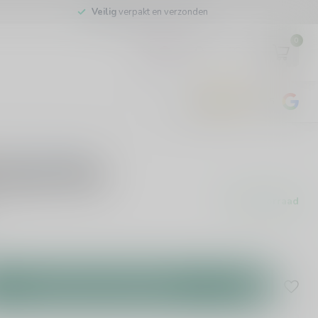
Veilig
verpakt en verzonden
0
EUR
4.8
/5
443
beoordelingen
0 beoordelingen
 Years 75cl
Op voorraad
Toevoegen aan winkelwagen