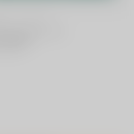
lijken
Deel dit product
ld
, vandaag verzonden (ma t/m vr)
dan
5000 dranken
n verzonden