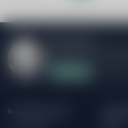
Meer informatie
Als je vragen hebt over onze producten of
klantenservicepagina. Hier vindt je onze b
veelgestelde vragen en verschillende mani
Klantenservice
Onze winke
Drankenhandel Leiden
Openings
Maandag:
Zeemanlaan 22B