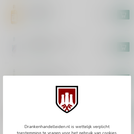
NOBELTJE
Nobeltje 70cl
€19,99
Op voorraad
TAKAMAKA
Takamaka Koko 70cl
€16,99
Op voorraad
VELVET FALERNUM
Velvet Falernum 70cl
€18,49
Op voorraad
TOBACCO
Ron Miel Tobacco 100cl
€18,99
Op voorraad
Drankenhandelleiden.nl is wettelijk verplicht
toestemming te vragen voor het gebruik van cookies.