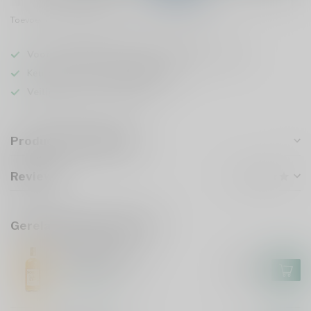
Toevoegen om te vergelijken
Deel dit product
Voor 16u besteld
, vandaag verzonden (ma t/m vr)
Keuze uit meer dan
5000 dranken
Veilig
verpakt en verzonden
Productomschrijving
Reviews
Gerelateerde producten
NOBELTJE
Nobeltje 100cl
€24,99
Op voorraad