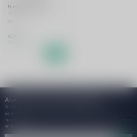
BUMBU
Bumbu Cream 70cl
Likeur
€28,45
Op voorraad
Abonneer je op onze nieuwsbrief
Zo blijf je altijd op de hoogte van speciale releases en mooie
aanbiedingen. Die wil je toch niet missen!? We versturen
maximaal één keer per maand een mailing dus geen zorgen over
onnodige spam!