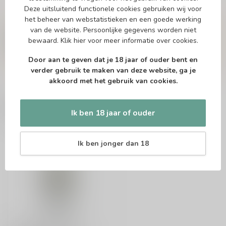
Deze uitsluitend functionele cookies gebruiken wij voor
Vragen over dit product?
het beheer van webstatistieken en een goede werking
Of heb je hulp nodig bij het bestellen? Twijfel
van de website. Persoonlijke gegevens worden niet
niet en neem contact met ons op. Dit kan
bewaard.
Klik hier
voor meer informatie over cookies.
telefonisch via 071-2400285 of via de e-mail op
info@drankenhandelleiden.nl
. We helpen je
Door aan te geven dat je 18 jaar of ouder bent en
graag!
verder gebruik te maken van deze website, ga je
akkoord met het gebruik van cookies.
Recent bekeken
Ik ben 18 jaar of ouder
Ik ben jonger dan 18