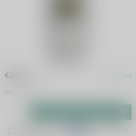
€28,45
Op voorraad
Incl. btw
Likeur
Lees meer
.
Toevoegen aan winkelwagen
Plaats je bestelling binnen
11:16:24
en het wordt vandaag
nog verzonden!