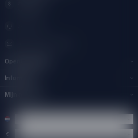
2313SZ Leiden
Nederland
071-2400285
info@drankenhandelleiden.nl
Openingstijden
Informatie
Mijn account
€