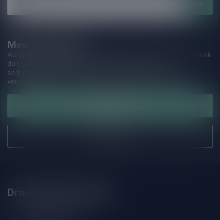
Meer informatie
Als je vragen hebt over onze producten of jouw aankoop, bezoek
dan onze klantenservicepagina. Hier vindt je onze
bedrijfsgegevens, antwoorden op veelgestelde vragen en
verschillende manieren om contact met ons op te nemen.
Klantenservice
Onze winkel
Drankenhandel Leiden
Zeemanlaan 22B