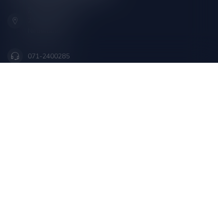
Zeemanlaan 22B
2313SZ Leiden
Nederland
071-2400285
info@drankenhandelleiden.nl
Openingstijden
Informatie
Mijn account