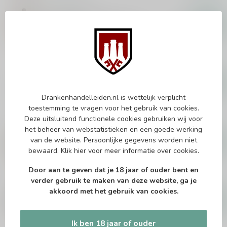
FOURSQUARE
Foursquare Penultimus 70cl
€108,99
Op voorraad
BACARDI
Bacardi Carta Blanca Superior
300cl
€78,99
Drankenhandelleiden.nl is wettelijk verplicht
Op voorraad
toestemming te vragen voor het gebruik van cookies.
Deze uitsluitend functionele cookies gebruiken wij voor
DON PAPA
het beheer van webstatistieken en een goede werking
Don Papa Baroko XXL 450cl
van de website. Persoonlijke gegevens worden niet
€309,99
bewaard.
Klik hier
voor meer informatie over cookies.
Op voorraad
Door aan te geven dat je 18 jaar of ouder bent en
verder gebruik te maken van deze website, ga je
FLYING DUTCHMAN
Flying Dutchman 12 Years
akkoord met het gebruik van cookies.
Single Cask 70cl
€43,99
Op voorraad
Ik ben 18 jaar of ouder