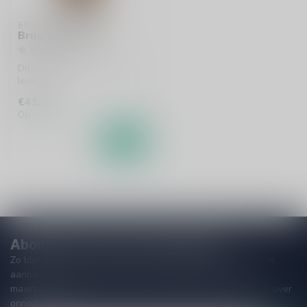
BRUGAL
Brugal 1888 70cl
Dit product is uit voorraad
leverbaar.
€41,95
Op voorraad
Abonneer je op onze nieuwsbrief
Zo blijf je altijd op de hoogte van speciale releases en mooie
aanbiedingen. Die wil je toch niet missen!? We versturen
maximaal één keer per maand een mailing dus geen zorgen over
onnodige spam!