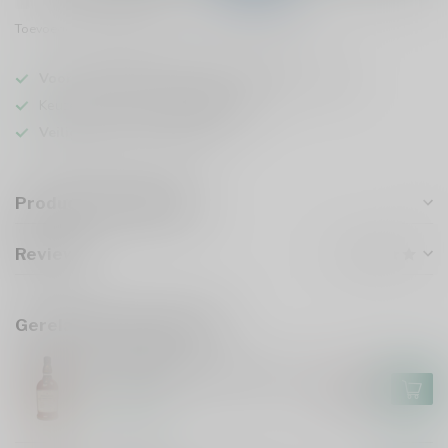
Toevoegen om te vergelijken
Deel dit product
Voor 16u besteld
, vandaag verzonden (ma t/m vr)
Keuze uit meer dan
5000 dranken
Veilig
verpakt en verzonden
Productomschrijving
Reviews
Gerelateerde producten
FOURSQUARE
Foursquare Convocation 70cl
€118,99
€101,99
Op voorraad