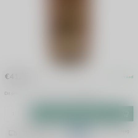
€41,95
Op voorraad
Incl. btw
Dit product is uit voorraad leverbaar.
Lees meer
.
Toevoegen aan winkelwagen
Plaats je bestelling binnen
07:13:11
en het wordt vandaag
nog verzonden!