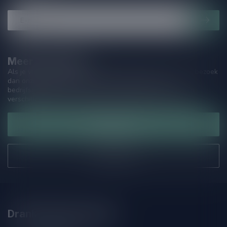
Meer informatie
Als je vragen hebt over onze producten of jouw aankoop, bezoek
dan onze klantenservicepagina. Hier vindt je onze
bedrijfsgegevens, antwoorden op veelgestelde vragen en
verschillende manieren om contact met ons op te nemen.
Klantenservice
Onze winkel
Drankenhandel Leiden