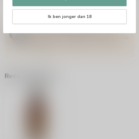
Ik ben jonger dan 18
Vragen over dit product?
Of heb je hulp nodig bij het bestellen? Twijfel
niet en neem contact met ons op. Dit kan
telefonisch via 071-2400285 of via de e-mail op
info@drankenhandelleiden.nl
. We helpen je
graag!
Recent bekeken