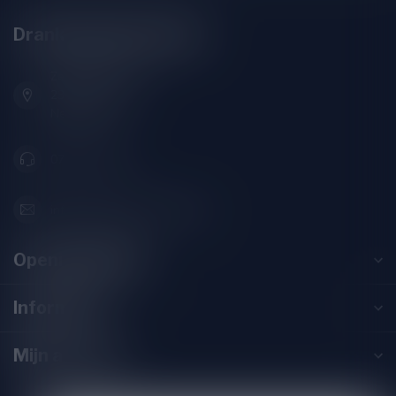
Drankenhandel Leiden
Zeemanlaan 22B
2313SZ Leiden
Nederland
071-2400285
info@drankenhandelleiden.nl
Openingstijden
Informatie
Mijn account