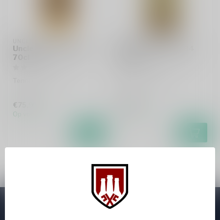
UNCLE NEAREST
UNCLE NEAREST
Uncle Nearest 1856
Uncle Nearest 1884
70cl
70cl
Tennessee whiskey
Tennessee whiskey
€75,99
€61,99
Op voorraad
Op voorraad
Abonneer je op onze nieuwsbrief
Zo blijf je altijd op de hoogte van speciale releases en mooie