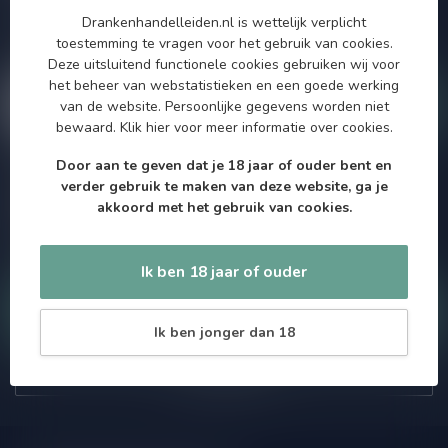
aanbiedingen. Die wil je toch niet missen!? We versturen
Drankenhandelleiden.nl is wettelijk verplicht
maximaal één keer per maand een mailing dus geen zorgen over
toestemming te vragen voor het gebruik van cookies.
onnodige spam!
Deze uitsluitend functionele cookies gebruiken wij voor
het beheer van webstatistieken en een goede werking
van de website. Persoonlijke gegevens worden niet
bewaard.
Klik hier
voor meer informatie over cookies.
Door aan te geven dat je 18 jaar of ouder bent en
Meer informatie
verder gebruik te maken van deze website, ga je
Als je vragen hebt over onze producten of jouw aankoop, bezoek
akkoord met het gebruik van cookies.
dan onze klantenservicepagina. Hier vindt je onze
bedrijfsgegevens, antwoorden op veelgestelde vragen en
verschillende manieren om contact met ons op te nemen.
Ik ben 18 jaar of ouder
Klantenservice
Ik ben jonger dan 18
Onze winkel