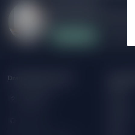
Meer informatie
Als je vragen hebt over onze producten of
klantenservicepagina. Hier vindt je onze b
veelgestelde vragen en verschillende mani
Klantenservice
Onze winke
Drankenhandel Leiden
Openings
Maandag:
Zeemanlaan 22B
Dinsdag:
2313SZ Leiden
Nederland
Woensdag:
Donderdag:
071-2400285
Vrijdag:
Zaterdag: