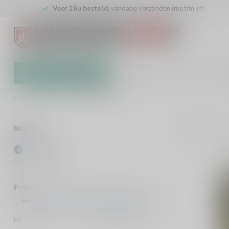
Voor 16u besteld
, vandaag verzonden (ma t/m vr)
Alle categorieën
Cadeaubon
Winkel
Klan
Home
/
Merken
/
Tullibardine
2
Pro
Merken
Alle merken
Tullibardine
Prijs
Min
Max