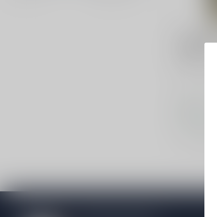
TULLIBARD
Tullibard
70cl
Single malt
€32,99
Op voorraa
Vergelij