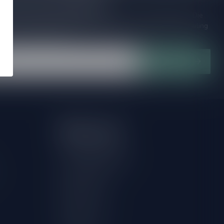
je op onze nieuwsbrief
ijd op de hoogte van speciale releases en mooie aanbiedingen. Die
et missen!? We versturen maximaal één keer per maand een mailing
n over onnodige spam!
Abonneer
Mijn account
Account informatie
Herroeping aanvragen
Mijn bestellingen
Mijn tickets
Mijn verlanglijst
Vergelijk