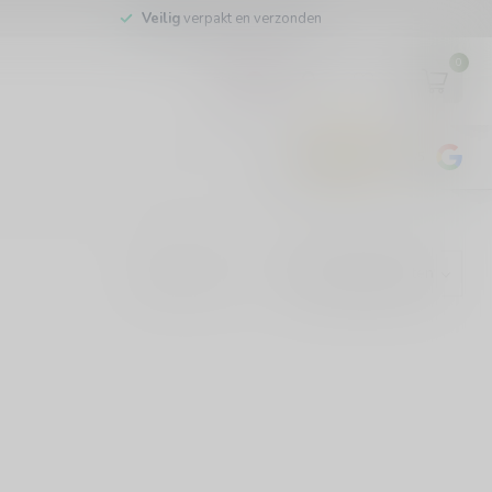
Veilig
verpakt en verzonden
0
EUR
4.8
/5
443
beoordelingen
Toon: