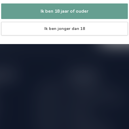
Abonneer 
Zo blijf je alt
 jouw aankoop, bezoek dan onze
Ik ben 18 jaar of ouder
wil je toch ni
edrijfsgegevens, antwoorden op
eren om contact met ons op te nemen.
dus geen zorge
Ik ben jonger dan 18
l
tijden
Informatie
Gesloten
Klantenservice
Over Drankenhandel Leiden
09.00 - 18.00
18+ Leeftijdscheck aan de deur
09.00 - 18.00
Bestellen
09.00 - 18.00
Betaalmethoden
09.00 - 18.00
Verzenden & retourneren
09.00 - 18.00