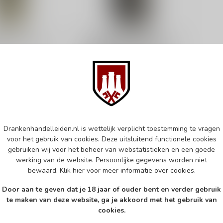
INE
TULLIBARDINE
ine Sovereign
Tullibardine The Murray
Cask Strength 2021
70cl
 whisky
Single malt whisky
€56,95
d
Op voorraad
Drankenhandelleiden.nl is wettelijk verplicht toestemming te vragen
k
Vergelijk
voor het gebruik van cookies. Deze uitsluitend functionele cookies
gebruiken wij voor het beheer van webstatistieken en een goede
werking van de website. Persoonlijke gegevens worden niet
bewaard.
Klik hier
voor meer informatie over cookies.
Door aan te geven dat je 18 jaar of ouder bent en verder gebruik
te maken van deze website, ga je akkoord met het gebruik van
cookies.