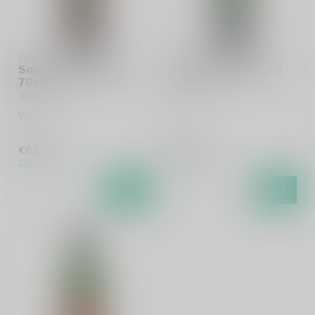
SOUTH STAR SPIRITS
SOUTH STAR SPIRITS
South Star Highland
South Star Islay 70cl
70cl
Whisky
Whisky
€61,95
€61,95
Op voorraad
Op voorraad