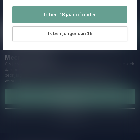
aanbiedingen. Die wil je toch niet missen!? We versturen
maximaal één keer per maand een mailing dus geen zorgen over
Ik ben 18 jaar of ouder
onnodige spam!
Ik ben jonger dan 18
Meer informatie
Als je vragen hebt over onze producten of jouw aankoop, bezoek
dan onze klantenservicepagina. Hier vindt je onze
bedrijfsgegevens, antwoorden op veelgestelde vragen en
verschillende manieren om contact met ons op te nemen.
Klantenservice
Onze winkel