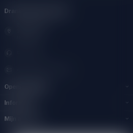
Drankenhandel Leiden
Zeemanlaan 22B
2313SZ Leiden
Nederland
071-2400285
info@drankenhandelleiden.nl
Openingstijden
Informatie
Mijn account