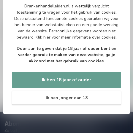
Drankenhandelleiden.nl is wettelijk verplicht
toestemming te vragen voor het gebruik van cookies.
Deze uitsluitend functionele cookies gebruiken wij voor
SMOKEHEAD
SMOKEHEAD
het beheer van webstatistieken en een goede werking
Smokehead Sherry
Smokehead 70cl
van de website. Persoonlijke gegevens worden niet
Cask Blast 70cl
bewaard.
Klik hier
voor meer informatie over cookies.
Single malt whisky
Single malt whisky
Door aan te geven dat je 18 jaar of ouder bent en
verder gebruik te maken van deze website, ga je
akkoord met het gebruik van cookies.
€72,95
€37,99
Op voorraad
Op voorraad
Ik ben 18 jaar of ouder
Ik ben jonger dan 18
Abonneer je op onze nieuwsbrief
Zo blijf je altijd op de hoogte van speciale releases en mooie