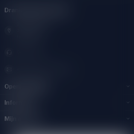
Drankenhandel Leiden
Zeemanlaan 22B
2313SZ Leiden
Nederland
071-2400285
info@drankenhandelleiden.nl
Openingstijden
Informatie
Mijn account