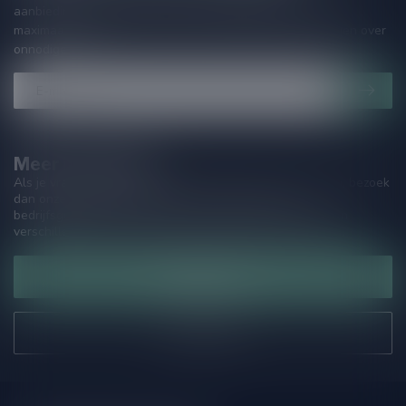
aanbiedingen. Die wil je toch niet missen!? We versturen
maximaal één keer per maand een mailing dus geen zorgen over
onnodige spam!
Meer informatie
Als je vragen hebt over onze producten of jouw aankoop, bezoek
dan onze klantenservicepagina. Hier vindt je onze
bedrijfsgegevens, antwoorden op veelgestelde vragen en
verschillende manieren om contact met ons op te nemen.
Klantenservice
Onze winkel