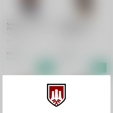
SMOKEHEAD
SMOKEHEAD
Smokehead Rum Rebel
Smokehead High
70cl
Voltage 70cl
Single malt whisky
Single malt whisky
€57,99
€59,99
Op voorraad
Op voorraad