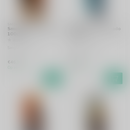
SMOKEHEAD
SMOKEHEAD
Smokehead Extra Rare
Smokehead Terminado
100cl
70cl
Single malt whisky
Single malt whisky
€46,99
€69,99
Op voorraad
Op voorraad