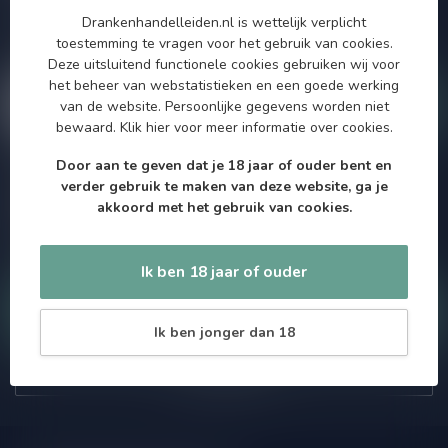
aanbiedingen. Die wil je toch niet missen!? We versturen
Drankenhandelleiden.nl is wettelijk verplicht
maximaal één keer per maand een mailing dus geen zorgen over
toestemming te vragen voor het gebruik van cookies.
onnodige spam!
Deze uitsluitend functionele cookies gebruiken wij voor
het beheer van webstatistieken en een goede werking
van de website. Persoonlijke gegevens worden niet
bewaard.
Klik hier
voor meer informatie over cookies.
Door aan te geven dat je 18 jaar of ouder bent en
Meer informatie
verder gebruik te maken van deze website, ga je
Als je vragen hebt over onze producten of jouw aankoop, bezoek
akkoord met het gebruik van cookies.
dan onze klantenservicepagina. Hier vindt je onze
bedrijfsgegevens, antwoorden op veelgestelde vragen en
verschillende manieren om contact met ons op te nemen.
Ik ben 18 jaar of ouder
Klantenservice
Ik ben jonger dan 18
Onze winkel