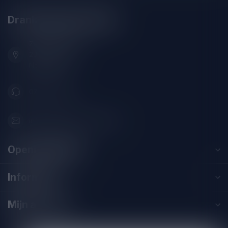
Drankenhandel Leiden
Zeemanlaan 22B
2313SZ Leiden
Nederland
071-2400285
info@drankenhandelleiden.nl
Openingstijden
Informatie
Mijn account