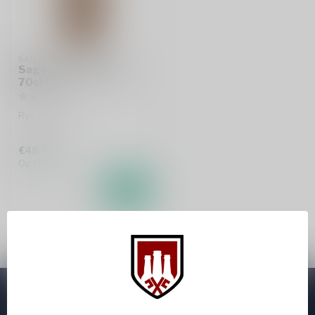
SAGAMORE SPIRIT
Sagamore Spirit Rye
70cl
Rye whiskey
€48,99
Op voorraad
Abonneer je op onze nieuwsbrief
Zo blijf je altijd op de hoogte van speciale releases en mooie