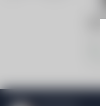
RATHFINNY
Rathfinny
Brut 75cl
Mousserend
€39,95
Op voorraa
Vergelij
Meer informatie