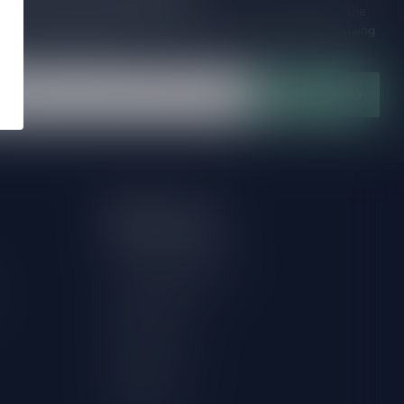
ijd op de hoogte van speciale releases en mooie aanbiedingen. Die
et missen!? We versturen maximaal één keer per maand een mailing
n over onnodige spam!
Abonneer
Mijn account
Account informatie
Herroeping aanvragen
Mijn bestellingen
Mijn tickets
Mijn verlanglijst
Vergelijk