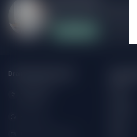
Als je vragen hebt over onze producten of
klantenservicepagina. Hier vindt je onze b
veelgestelde vragen en verschillende mani
Klantenservice
Onze winke
Drankenhandel Leiden
Openings
Maandag:
Zeemanlaan 22B
Dinsdag:
2313SZ Leiden
Nederland
Woensdag:
Donderdag:
071-2400285
Vrijdag:
Zaterdag:
info@drankenhandelleiden.nl