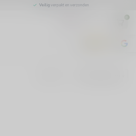
Veilig
verpakt en verzonden
0
EUR
4.8
/5
443
beoordelingen
Toon: