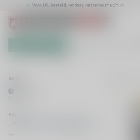
Voor 16u besteld
, vandaag verzonden (ma t/m vr)
Alle categorieën
Cadeaubon
Winkel
Klan
Home
/
Merken
/
Rathfinny
1
Pro
Merken
Alle merken
Rathfinny
Prijs
Min
Max