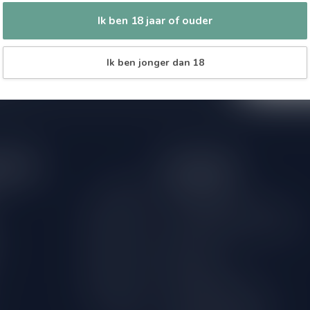
Zo blijf je alt
 jouw aankoop, bezoek dan onze
Ik ben 18 jaar of ouder
wil je toch ni
edrijfsgegevens, antwoorden op
eren om contact met ons op te nemen.
dus geen zorge
Ik ben jonger dan 18
l
tijden
Informatie
Gesloten
Klantenservice
Over Drankenhandel Leiden
09.00 - 18.00
18+ Leeftijdscheck aan de deur
09.00 - 18.00
Bestellen
09.00 - 18.00
Betaalmethoden
09.00 - 18.00
Verzenden & retourneren
09.00 - 18.00