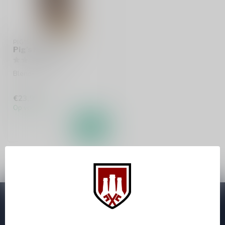
PIG'S NOSE
Pig's Nose 70cl
Blended whisky
€23,99
Op voorraad
Abonneer je op onze nieuwsbrief
Zo blijf je altijd op de hoogte van speciale releases en mooie
aanbiedingen. Die wil je toch niet missen!? We versturen