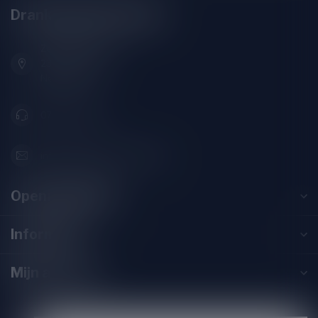
Drankenhandel Leiden
Zeemanlaan 22B
2313SZ Leiden
Nederland
071-2400285
info@drankenhandelleiden.nl
Openingstijden
Informatie
Mijn account