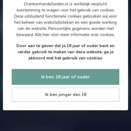
Drankenhandelleiden.nl is wettelijk verplicht
maximaal één keer per maand een mailing dus geen zorgen over
toestemming te vragen voor het gebruik van cookies.
onnodige spam!
Deze uitsluitend functionele cookies gebruiken wij voor
het beheer van webstatistieken en een goede werking
van de website. Persoonlijke gegevens worden niet
bewaard.
Klik hier
voor meer informatie over cookies.
Door aan te geven dat je 18 jaar of ouder bent en
Meer informatie
verder gebruik te maken van deze website, ga je
Als je vragen hebt over onze producten of jouw aankoop, bezoek
akkoord met het gebruik van cookies.
dan onze klantenservicepagina. Hier vindt je onze
bedrijfsgegevens, antwoorden op veelgestelde vragen en
verschillende manieren om contact met ons op te nemen.
Ik ben 18 jaar of ouder
Klantenservice
Ik ben jonger dan 18
Onze winkel