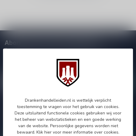
Abonneer je op onze nieuwsbrief
Zo blijf je altijd op de hoogte van speciale releases en mooie
aanbiedingen. Die wil je toch niet missen!? We versturen
maximaal één keer per maand een mailing dus geen zorgen over
onnodige spam!
Drankenhandelleiden.nl is wettelijk verplicht
Meer informatie
toestemming te vragen voor het gebruik van cookies.
Deze uitsluitend functionele cookies gebruiken wij voor
Als je vragen hebt over onze producten of jouw aankoop, bezoek
dan onze klantenservicepagina. Hier vindt je onze
het beheer van webstatistieken en een goede werking
bedrijfsgegevens, antwoorden op veelgestelde vragen en
van de website. Persoonlijke gegevens worden niet
verschillende manieren om contact met ons op te nemen.
bewaard.
Klik hier
voor meer informatie over cookies.