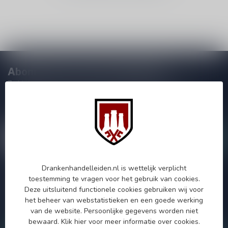
Abonneer je op onze nieuwsbrief
Zo blijf je altijd op de hoogte van speciale releases en mooie
aanbiedingen. Die wil je toch niet missen!? We versturen
maximaal één keer per maand een mailing dus geen zorgen over
onnodige spam!
Drankenhandelleiden.nl is wettelijk verplicht
Meer informatie
toestemming te vragen voor het gebruik van cookies.
Deze uitsluitend functionele cookies gebruiken wij voor
Als je vragen hebt over onze producten of jouw aankoop, bezoek
dan onze klantenservicepagina. Hier vindt je onze
het beheer van webstatistieken en een goede werking
bedrijfsgegevens, antwoorden op veelgestelde vragen en
van de website. Persoonlijke gegevens worden niet
verschillende manieren om contact met ons op te nemen.
bewaard.
Klik hier
voor meer informatie over cookies.