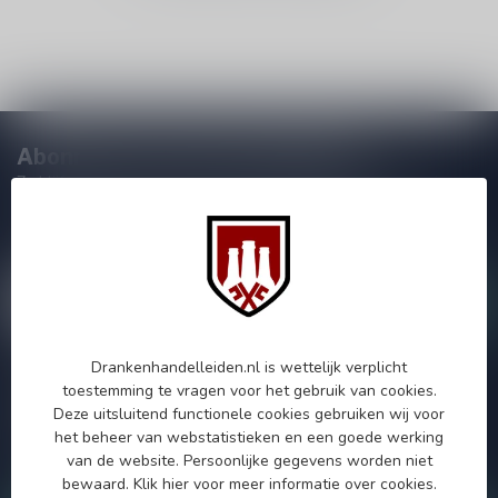
Abonneer je op onze nieuwsbrief
Zo blijf je altijd op de hoogte van speciale releases en mooie
aanbiedingen. Die wil je toch niet missen!? We versturen
maximaal één keer per maand een mailing dus geen zorgen over
onnodige spam!
Drankenhandelleiden.nl is wettelijk verplicht
Meer informatie
toestemming te vragen voor het gebruik van cookies.
Deze uitsluitend functionele cookies gebruiken wij voor
Als je vragen hebt over onze producten of jouw aankoop, bezoek
dan onze klantenservicepagina. Hier vindt je onze
het beheer van webstatistieken en een goede werking
bedrijfsgegevens, antwoorden op veelgestelde vragen en
van de website. Persoonlijke gegevens worden niet
verschillende manieren om contact met ons op te nemen.
bewaard.
Klik hier
voor meer informatie over cookies.