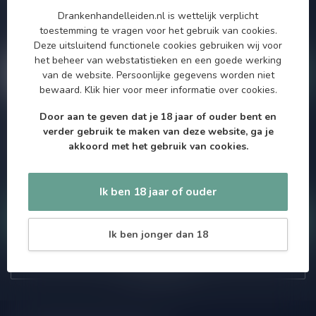
aanbiedingen. Die wil je toch niet missen!? We versturen
Drankenhandelleiden.nl is wettelijk verplicht
maximaal één keer per maand een mailing dus geen zorgen over
toestemming te vragen voor het gebruik van cookies.
onnodige spam!
Deze uitsluitend functionele cookies gebruiken wij voor
het beheer van webstatistieken en een goede werking
van de website. Persoonlijke gegevens worden niet
bewaard.
Klik hier
voor meer informatie over cookies.
Door aan te geven dat je 18 jaar of ouder bent en
Meer informatie
verder gebruik te maken van deze website, ga je
Als je vragen hebt over onze producten of jouw aankoop, bezoek
akkoord met het gebruik van cookies.
dan onze klantenservicepagina. Hier vindt je onze
bedrijfsgegevens, antwoorden op veelgestelde vragen en
verschillende manieren om contact met ons op te nemen.
Ik ben 18 jaar of ouder
Klantenservice
Ik ben jonger dan 18
Onze winkel