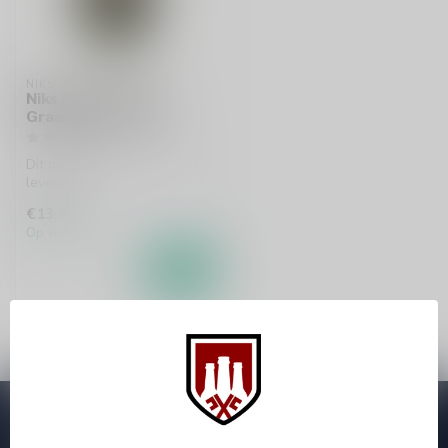
NIKS
Niks Zachte Jonge
Graanjenever 50cl
Dit product is uit voorraad
leverbaar!
€13,49
Op voorraad
Abonneer je op onze nieuwsbrief
Zo blijf je altijd op de hoogte van speciale releases en mooie