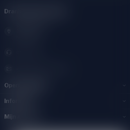
Drankenhandel Leiden
Zeemanlaan 22B
2313SZ Leiden
Nederland
071-2400285
info@drankenhandelleiden.nl
Openingstijden
Informatie
Mijn account