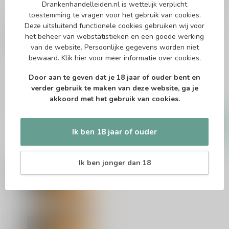
Drankenhandelleiden.nl is wettelijk verplicht
toestemming te vragen voor het gebruik van cookies.
Deze uitsluitend functionele cookies gebruiken wij voor
NIKKA
NIKKA
het beheer van webstatistieken en een goede werking
Nikka Yoichi 70cl
Nikka Coffey Grain
Whisky 70cl
van de website. Persoonlijke gegevens worden niet
bewaard.
Klik hier
voor meer informatie over cookies.
Single malt whisky
Grain whisky
Door aan te geven dat je 18 jaar of ouder bent en
verder gebruik te maken van deze website, ga je
€75,99
€48,99
akkoord met het gebruik van cookies.
Op voorraad
Op voorraad
Ik ben 18 jaar of ouder
Ik ben jonger dan 18