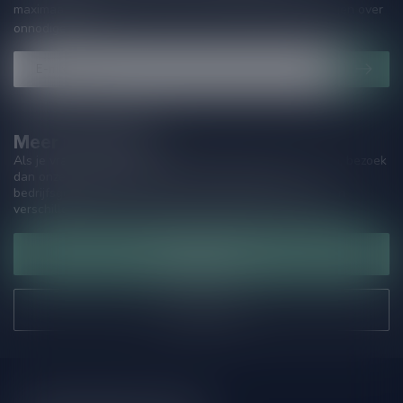
maximaal één keer per maand een mailing dus geen zorgen over
onnodige spam!
Meer informatie
Als je vragen hebt over onze producten of jouw aankoop, bezoek
dan onze klantenservicepagina. Hier vindt je onze
bedrijfsgegevens, antwoorden op veelgestelde vragen en
verschillende manieren om contact met ons op te nemen.
Klantenservice
Onze winkel