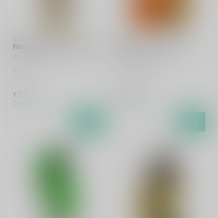
NIKKA
NIKKA
Nikka Yoichi Sample 6cl
Nikka Frontier 50cl
Whisky
Blended whisky
€7,95
€24,99
Op voorraad
Op voorraad