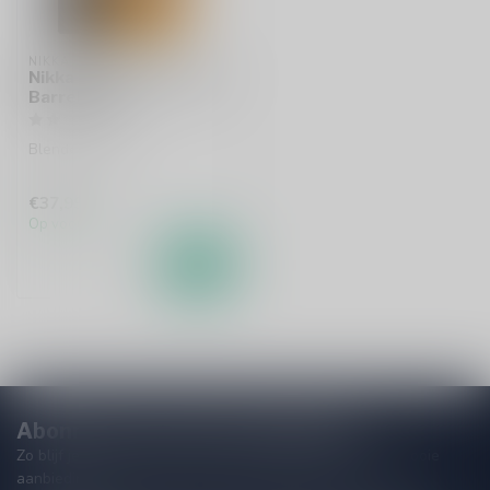
NIKKA
Nikka Whisky From The
Barrel 50cl
Blended whisky
€37,99
Op voorraad
Abonneer je op onze nieuwsbrief
Zo blijf je altijd op de hoogte van speciale releases en mooie
aanbiedingen. Die wil je toch niet missen!? We versturen