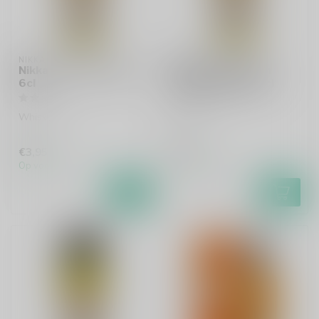
NIKKA
NIKKA
Nikka Frontier Sample
Nikka Coffey Grain
6cl
Whisky Sample 6cl
Whisky
Whisky
€3,95
€4,95
Op voorraad
Op voorraad