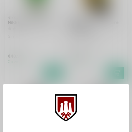
NIKKA
NIKKA
Nikka Coffey Gin 70cl
Nikka Taketsuru Pure
Malt 70cl
Gin
Pure malt whisky
€40,99
€60,99
Op voorraad
Op voorraad