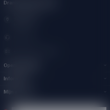
Drankenhandel Leiden
Zeemanlaan 22B
2313SZ Leiden
Nederland
071-2400285
info@drankenhandelleiden.nl
Openingstijden
Informatie
Mijn account