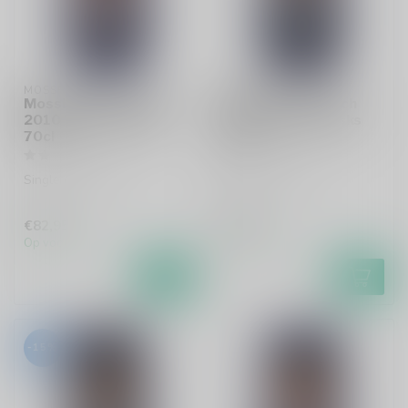
MOSSBURN
MOSSBURN
Mossburn Strathmill
Mossburn Teaninich
2010 Vintage Casks
2009 Vintage Casks
70cl
70cl
Single malt whisky
Single malt whisky
€82,95
€99,95
Op voorraad
Op voorraad
-15%