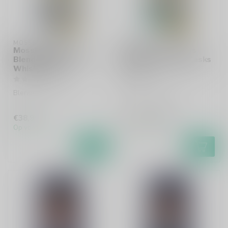
MOSSBURN
MOSSBURN
Mossburn Island
Mossburn 12 Years
Blended Malt Scotch
Foursquare Rum Casks
Whisky 70cl
70cl
Blended malt whisky
Blended malt whisky
€38,99
€65,99
€85,99
Op voorraad
Op voorraad