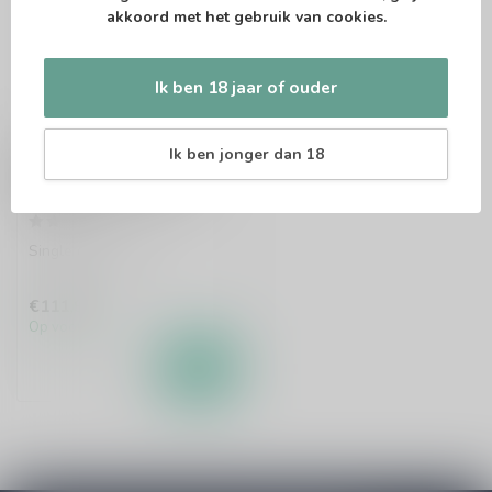
akkoord met het gebruik van cookies.
Ik ben 18 jaar of ouder
MOSSBURN
Ik ben jonger dan 18
Mossburn Aultmore
2008 Vintage Casks
70cl
Single malt whisky
€111,95
Op voorraad