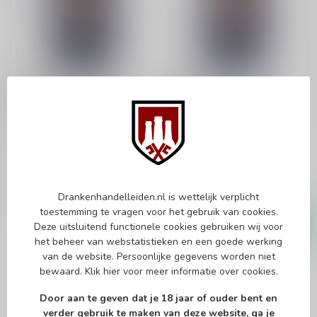
MOSSBURN
MOSSBURN
Mossburn Teaninich
Mossburn Benrinnes
2008 Vintage Casks
2008 Vintage Casks
70cl
70cl
Single malt whisky
Single malt whisky
€72,99
€92,95
€85,95
Drankenhandelleiden.nl is wettelijk verplicht
Op voorraad
Op voorraad
toestemming te vragen voor het gebruik van cookies.
Deze uitsluitend functionele cookies gebruiken wij voor
het beheer van webstatistieken en een goede werking
van de website. Persoonlijke gegevens worden niet
bewaard.
Klik hier
voor meer informatie over cookies.
Door aan te geven dat je 18 jaar of ouder bent en
verder gebruik te maken van deze website, ga je