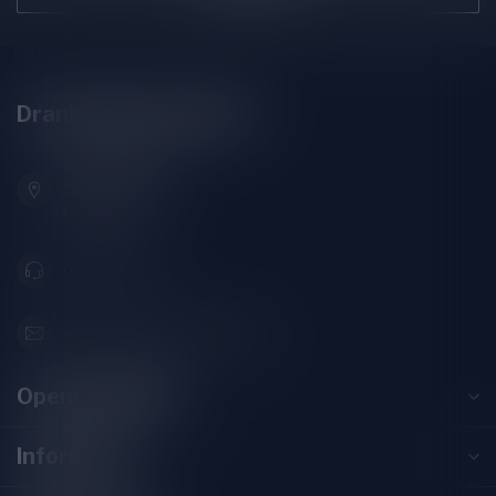
Drankenhandel Leiden
Zeemanlaan 22B
2313SZ Leiden
Nederland
071-2400285
info@drankenhandelleiden.nl
Openingstijden
Informatie