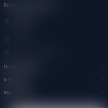
Drankenhandel Leiden
Zeemanlaan 22B
2313SZ Leiden
Nederland
071-2400285
info@drankenhandelleiden.nl
Openingstijden
Informatie
Mijn account