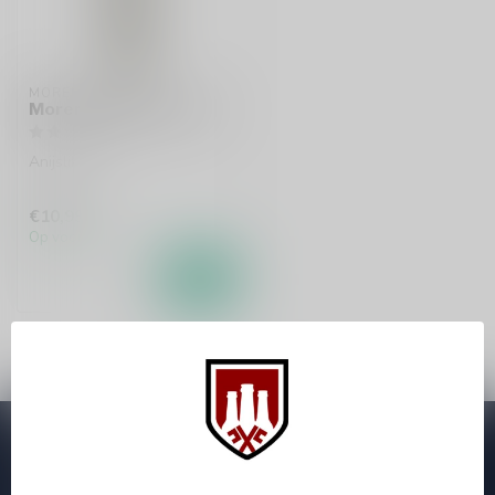
MORENA
Morena Sambuca 70cl
Anijslikeur
€10,99
Op voorraad
Abonneer je op onze nieuwsbrief
Zo blijf je altijd op de hoogte van speciale releases en mooie
aanbiedingen. Die wil je toch niet missen!? We versturen