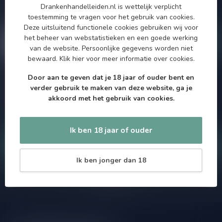
Drankenhandelleiden.nl is wettelijk verplicht
maximaal één keer per maand een mailing dus geen zorgen over
toestemming te vragen voor het gebruik van cookies.
onnodige spam!
Deze uitsluitend functionele cookies gebruiken wij voor
het beheer van webstatistieken en een goede werking
van de website. Persoonlijke gegevens worden niet
bewaard.
Klik hier
voor meer informatie over cookies.
Door aan te geven dat je 18 jaar of ouder bent en
Meer informatie
verder gebruik te maken van deze website, ga je
Als je vragen hebt over onze producten of jouw aankoop, bezoek
akkoord met het gebruik van cookies.
dan onze klantenservicepagina. Hier vindt je onze
bedrijfsgegevens, antwoorden op veelgestelde vragen en
verschillende manieren om contact met ons op te nemen.
Ik ben 18 jaar of ouder
Klantenservice
Ik ben jonger dan 18
Onze winkel