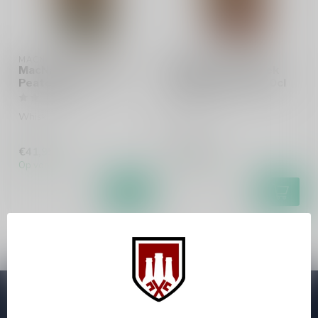
MACNAIR'S
MACNAIR'S
MacNair's Lum Reek
MacNair's Lum Reek
Peated 70cl
Peated 21 Years 70cl
Whisky
Whisky
€41,95
€118,95
Op voorraad
Op voorraad
Abonneer je op onze nieuwsbrief
Zo blijf je altijd op de hoogte van speciale releases en mooie