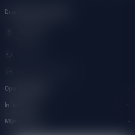
Drankenhandel Leiden
Zeemanlaan 22B
2313SZ Leiden
Nederland
071-2400285
info@drankenhandelleiden.nl
Openingstijden
Informatie
Mijn account