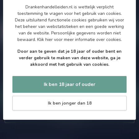
aanbiedingen. Die wil je toch niet missen!? We versturen
Drankenhandelleiden.nl is wettelijk verplicht
maximaal één keer per maand een mailing dus geen zorgen over
toestemming te vragen voor het gebruik van cookies.
onnodige spam!
Deze uitsluitend functionele cookies gebruiken wij voor
het beheer van webstatistieken en een goede werking
van de website. Persoonlijke gegevens worden niet
bewaard.
Klik hier
voor meer informatie over cookies.
Door aan te geven dat je 18 jaar of ouder bent en
Meer informatie
verder gebruik te maken van deze website, ga je
Als je vragen hebt over onze producten of jouw aankoop, bezoek
akkoord met het gebruik van cookies.
dan onze klantenservicepagina. Hier vindt je onze
bedrijfsgegevens, antwoorden op veelgestelde vragen en
verschillende manieren om contact met ons op te nemen.
Ik ben 18 jaar of ouder
Klantenservice
Ik ben jonger dan 18
Onze winkel