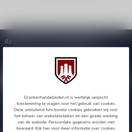
Abonneer je op onze nieuwsbrief
Zo blijf je altijd op de hoogte van speciale releases en mooie
aanbiedingen. Die wil je toch niet missen!? We versturen
maximaal één keer per maand een mailing dus geen zorgen over
onnodige spam!
Drankenhandelleiden.nl is wettelijk verplicht
Meer informatie
toestemming te vragen voor het gebruik van cookies.
Deze uitsluitend functionele cookies gebruiken wij voor
Als je vragen hebt over onze producten of jouw aankoop, bezoek
dan onze klantenservicepagina. Hier vindt je onze
het beheer van webstatistieken en een goede werking
bedrijfsgegevens, antwoorden op veelgestelde vragen en
van de website. Persoonlijke gegevens worden niet
verschillende manieren om contact met ons op te nemen.
bewaard.
Klik hier
voor meer informatie over cookies.