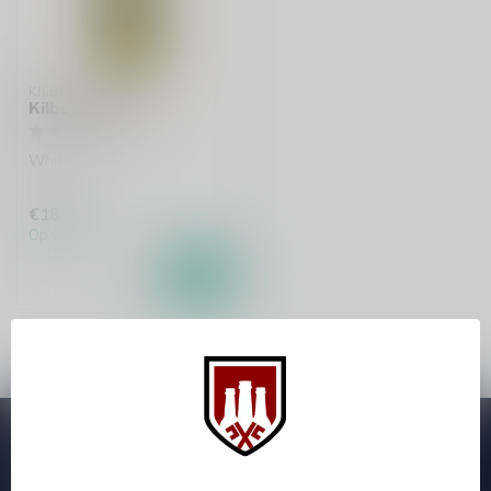
KILBEGGAN
Kilbeggan 70cl
Whisky
€18,99
Op voorraad
Abonneer je op onze nieuwsbrief
Zo blijf je altijd op de hoogte van speciale releases en mooie
aanbiedingen. Die wil je toch niet missen!? We versturen