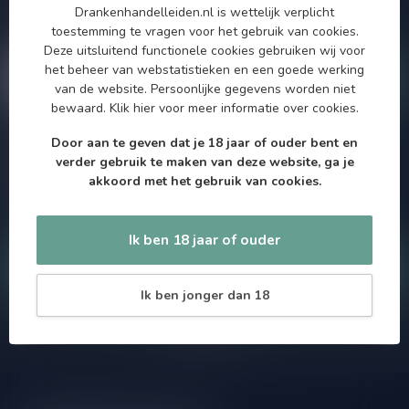
Drankenhandelleiden.nl is wettelijk verplicht
maximaal één keer per maand een mailing dus geen zorgen over
toestemming te vragen voor het gebruik van cookies.
onnodige spam!
Deze uitsluitend functionele cookies gebruiken wij voor
het beheer van webstatistieken en een goede werking
van de website. Persoonlijke gegevens worden niet
bewaard.
Klik hier
voor meer informatie over cookies.
Door aan te geven dat je 18 jaar of ouder bent en
Meer informatie
verder gebruik te maken van deze website, ga je
Als je vragen hebt over onze producten of jouw aankoop, bezoek
akkoord met het gebruik van cookies.
dan onze klantenservicepagina. Hier vindt je onze
bedrijfsgegevens, antwoorden op veelgestelde vragen en
verschillende manieren om contact met ons op te nemen.
Ik ben 18 jaar of ouder
Klantenservice
Ik ben jonger dan 18
Onze winkel