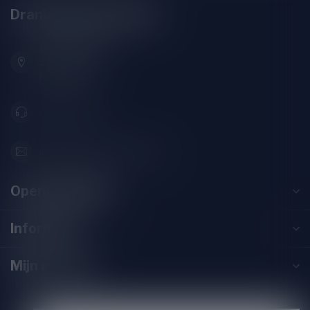
Drankenhandel Leiden
Zeemanlaan 22B
2313SZ Leiden
Nederland
071-2400285
info@drankenhandelleiden.nl
Openingstijden
Informatie
Mijn account